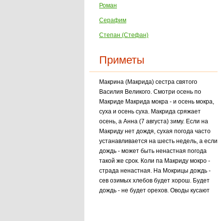
Роман
Серафим
Степан (Стефан)
Приметы
Макрина (Макрида) сестра святого
Василия Великого. Смотри осень по
Макриде Макри­да мокра - и осень мокра,
суха и осень суха. Макрида сряжает
осень, а Анна (7 августа) зиму. Если на
Макриду нет дождя, сухая погода часто
устанавливается на шесть недель, а если
дождь - может быть ненастная погода
такой же срок. Коли па Макриду мокро -
страда ненастная. На Мокрицы дождь -
сев озимых хлебов будет хорош. Будет
дождь - не будет орехов. Оводы кусают
последний день. Полетел пух с осины -
иди за подосиновиками.