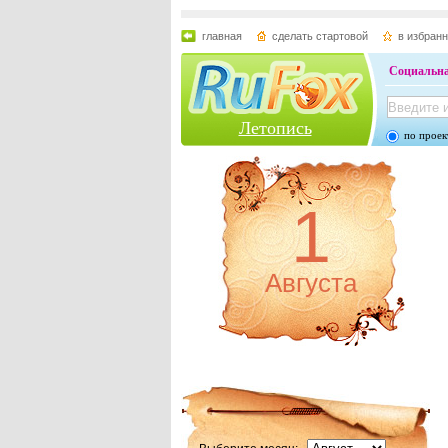
главная
сделать стартовой
в избран
Социальна
Летопись
по проек
1
Августа