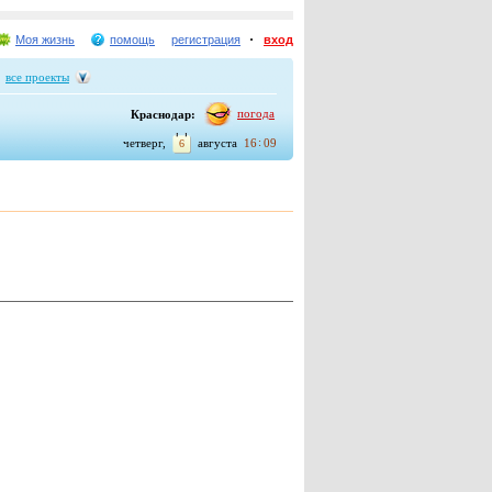
Моя жизнь
помощь
регистрация
вход
все проекты
погода
Краснодар:
:
четверг,
августа
16
09
6