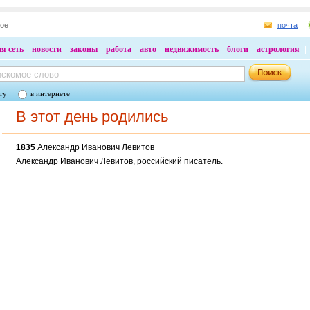
ное
почта
я сеть
новости
законы
работа
авто
недвижимость
блоги
астрология
ту
в интернете
В этот день родились
1835
Александр Иванович Левитов
Александр Иванович Левитов, российский писатель.