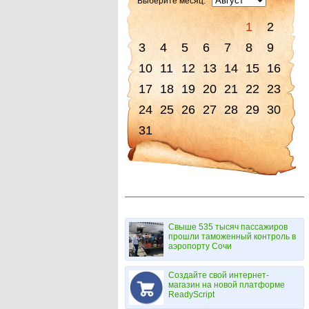
Выберите месяц:
1
2
3
4
5
6
7
8
9
10
11
12
13
14
15
16
17
18
19
20
21
22
23
24
25
26
27
28
29
30
31
Свыше 535 тысяч пассажиров
прошли таможенный контроль в
аэропорту Сочи
Создайте свой интернет-
магазин на новой платформе
ReadyScript