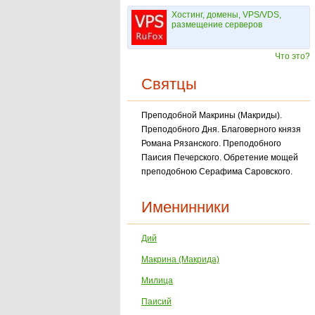
Хостинг, домены, VPS/VDS,
размещение серверов
Что это?
Святцы
Преподобной Макрины (Макриды).
Преподобного Дня. Благоверного князя
Романа Рязан­ского. Преподобного
Паисия Печерского. Обретение мощей
преподобною Серафима Са­ровского.
Именинники
Дий
Макрина (Макрида)
Милица
Паисий