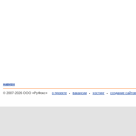
наверх
© 2007-2026 ООО «РуФокс»
о проекте
вакансии
хостинг
создание сайто