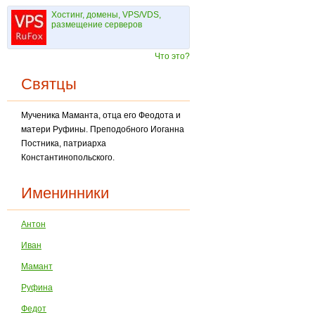
Хостинг, домены, VPS/VDS,
размещение серверов
Что это?
Святцы
Мученика Маманта, отца его Феодота и
матери Руфины. Преподобного Иоганна
Постника, патриарха
Константинопольского.
Именинники
Антон
Иван
Мамант
Руфина
Федот