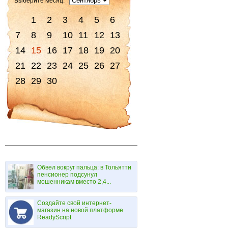
Выберите месяц:
1
2
3
4
5
6
7
8
9
10
11
12
13
14
15
16
17
18
19
20
21
22
23
24
25
26
27
28
29
30
Обвел вокруг пальца: в Тольятти
пенсионер подсунул
мошенникам вместо 2,4...
Создайте свой интернет-
магазин на новой платформе
ReadyScript