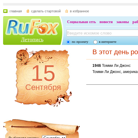
главная
сделать стартовой
в избранное
Социальная сеть
новости
законы
ра
Летопись
по проекту
в интернете
В этот день р
15
1946
Томми Ли Джонс
Томми Ли Джонс, америка
Сентября