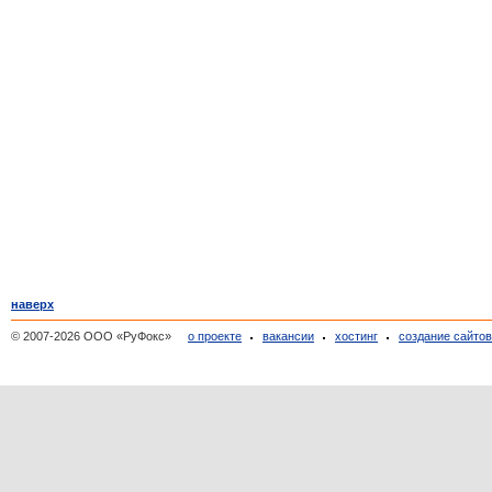
наверх
© 2007-2026 ООО «РуФокс»
о проекте
вакансии
хостинг
создание сайто