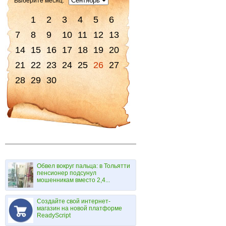
Выберите месяц:
1
2
3
4
5
6
7
8
9
10
11
12
13
14
15
16
17
18
19
20
21
22
23
24
25
26
27
28
29
30
Обвел вокруг пальца: в Тольятти
пенсионер подсунул
мошенникам вместо 2,4...
Создайте свой интернет-
магазин на новой платформе
ReadyScript