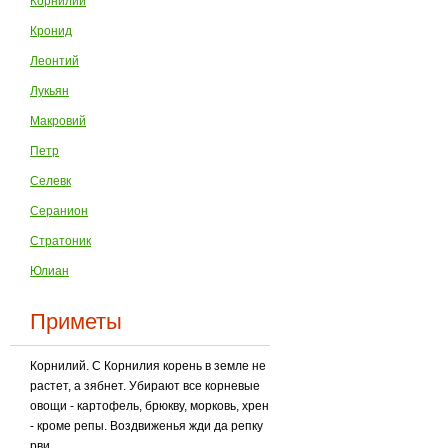
Корнилий
Кронид
Леонтий
Лукьян
Макровий
Петр
Селевк
Серанион
Стратоник
Юлиан
Приметы
Корнилий. С Корнилия корень в земле не
растет, а зябнет. Убирают все корневые
овощи - картофель, брюкву, морковь, хрен
- кроме репы. Воздвиженья жди да репку
рви.