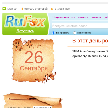
главная
сделать стартовой
в избранное
Социальная сеть
новости
законы
ра
Летопись
по проекту
в интернете
В этот день р
26
1886
Арчибальд Вивиен 
Арчибальд Вивиен Хилл, 
Сентября