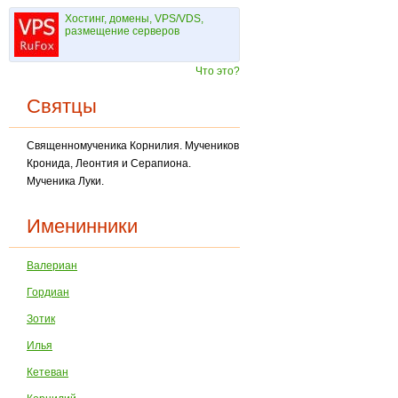
Хостинг, домены, VPS/VDS,
размещение серверов
Что это?
Святцы
Священномученика Корнилия. Мучеников
Кронида, Леонтия и Серапиона.
Мученика Луки.
Именинники
Валериан
Гордиан
Зотик
Илья
Кетеван