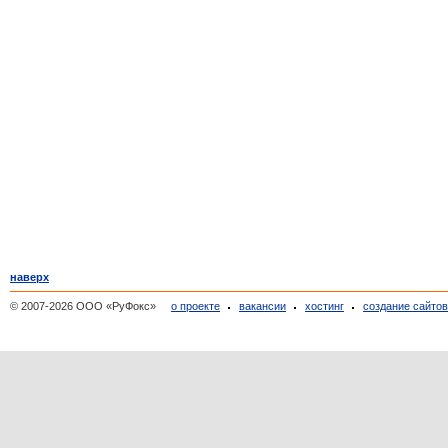
наверх
© 2007-2026 ООО «РуФокс»
о проекте
вакансии
хостинг
создание сайто