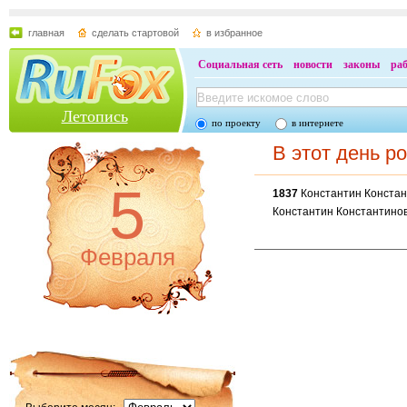
главная
сделать стартовой
в избранное
Социальная сеть
новости
законы
ра
Летопись
по проекту
в интернете
В этот день р
5
1837
Константин Констан
Константин Константинови
Февраля