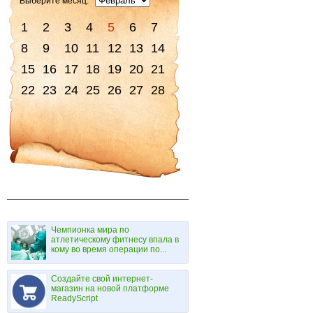
Выберите месяц:
1
2
3
4
5
6
7
8
9
10
11
12
13
14
15
16
17
18
19
20
21
22
23
24
25
26
27
28
Чемпионка мира по
атлетическому фитнесу впала в
кому во время операции по...
Создайте свой интернет-
магазин на новой платформе
ReadyScript