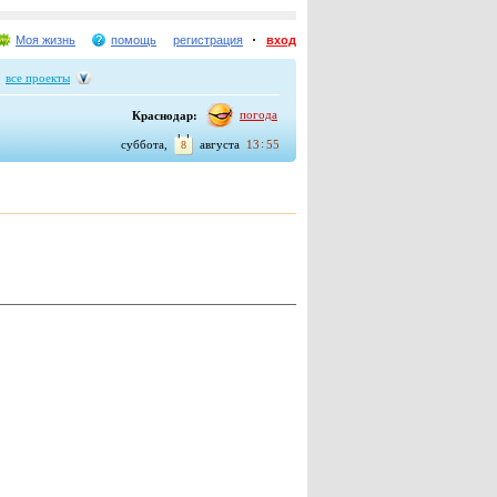
Моя жизнь
помощь
регистрация
вход
все проекты
погода
Краснодар:
:
суббота,
августа
13
55
8