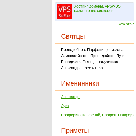
Хостинг, домены, VPS/VDS,
размещение серверов
Что это?
Святцы
Преподобного Парфения, епископа
Лампсакийского. Преподобного Луки
Елладского. Свя-щенномученика
Александра пресвитера.
Именинники
Александр
Лука
Порфирий (Парфений, Парфен, Панфер)
Приметы