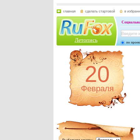
главная
сделать стартовой
в избран
Социальна
Летопись
по проек
20
Февраля