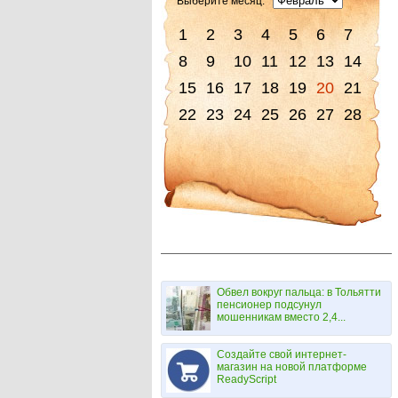
Выберите месяц:
1
2
3
4
5
6
7
8
9
10
11
12
13
14
15
16
17
18
19
20
21
22
23
24
25
26
27
28
Обвел вокруг пальца: в Тольятти
пенсионер подсунул
мошенникам вместо 2,4...
Создайте свой интернет-
магазин на новой платформе
ReadyScript