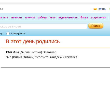
ное
почта
я сеть
новости
законы
работа
авто
недвижимость
блоги
астрология
ту
в интернете
В этот день родились
1942
Фил (Филип Энтони) Эспозито
Фил (Филип Энтони) Эспозито, канадский хоккеист.