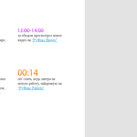
за обедом просмотрел новое
ире,
видео на
“РуФокс Видео”
знал
лег спать, ведь завтра на
м
новую работу, найденную на
 хм..
“РуФокс Работа”
е