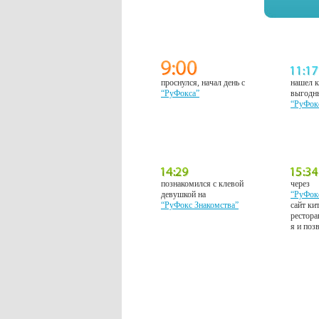
проснулся, начал день с
нашел к
“РуФокса”
выгодн
“РуФок
познакомился с клевой
через
девушкой на
“РуФок
“РуФокс Знакомства”
сайт ки
рестора
я и поз