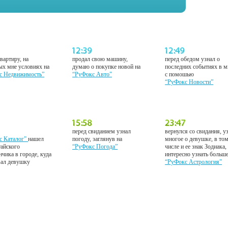
вартиру, на
продал свою машину,
перед обедом узнал о
ых мне условиях на
думаю о покупке новой на
последних событиях в м
с Недвижимость”
“РуФокс Авто”
с помошью
“РуФокс Новости”
перед свиданием узнал
вернулся со свидания, у
с Каталог”
нашел
погоду, заглянув на
многое о девушке, в то
тайского
“РуФокс Погода”
числе и ее знак Зодиака,
нчика в городе, куда
интересно узнать больш
вал девушку
“РуФокс Астрология”