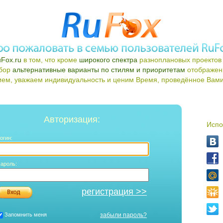
Fox.ru
в том, что кроме
широкого спектра
разноплановых проектов 
ыбор
альтернативные варианты по стилям и приоритетам
отображен
ем, уважаем индивидуальность и ценим Время, проведённое Вами 
Авторизация:
Испо
огин:
ароль:
регистрация >>
Запомнить меня
забыли пароль?