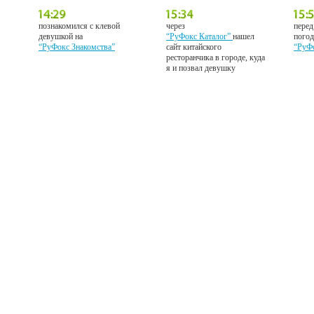
познакомился с клевой
через
перед
девушкой на
“РуФокс Каталог”
нашел
погод
“РуФокс Знакомства”
сайт китайского
“РуФ
ресторанчика в городе, куда
я и позвал девушку