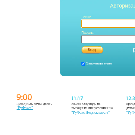
Авториза
Логин:
Пароль:
Запомнить меня
проснулся, начал день с
нашел квартиру, на
прода
“РуФокса”
выгодных мне условиях на
думаю
“РуФокс Недвижимость”
“РуФ