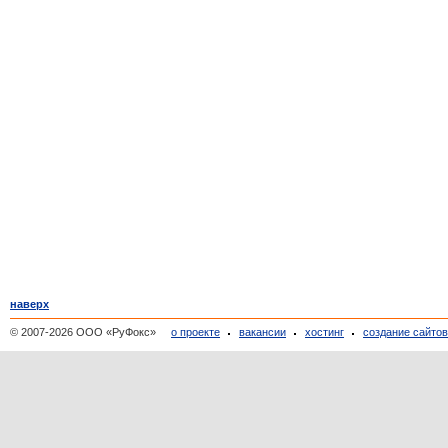
наверх
© 2007-2026 ООО «РуФокс»
о проекте
вакансии
хостинг
создание сайто