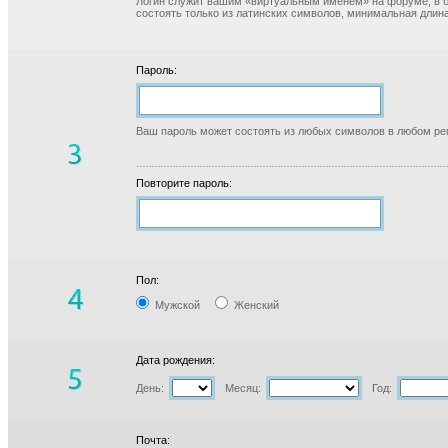
Логин служит вашим «виртуальным именем» на форуме, в б
состоять только из латинских символов, минимальная длина
Пароль:
Ваш пароль может состоять из любых символов в любом реги
Повторите пароль:
Пол:
Мужской
Женский
Дата рождения:
День:
Месяц:
Год:
Почта: