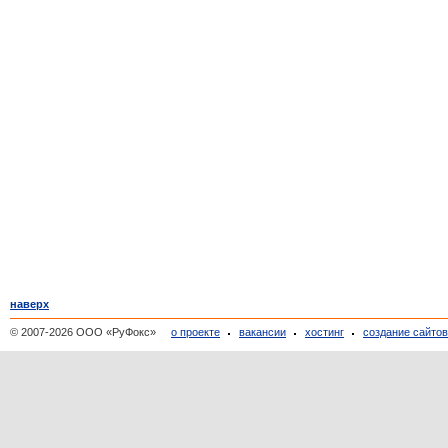
наверх
© 2007-2026 ООО «РуФокс»
о проекте
вакансии
хостинг
создание сайто