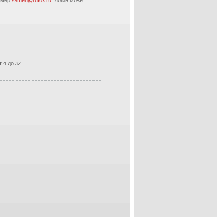
ример
semen@rufox.ru.
Логин может
 4 до 32.