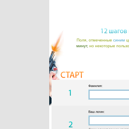
Поля, отмеченные
синим
ц
минут,
но некоторые пользов
Фамилия:
Ваш логин: