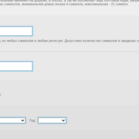
уальным именем» на форуме, в блогах, а так же обозначает ваш почтовый ящик, нап
ких символов, минимальная длина логина 4-символа, максимальная - 21 символ.
 из любых символов в любом регистре. Допустимо количество символов в пределах от
й
Год: