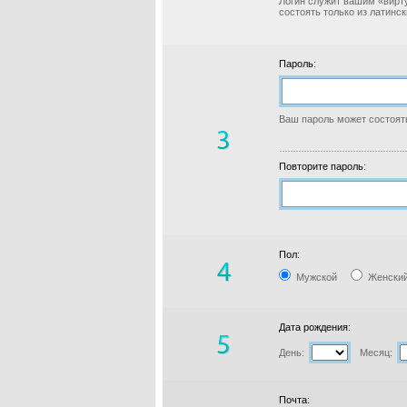
Логин служит вашим «вирт
состоять только из латинс
Пароль:
Ваш пароль может состоять
Повторите пароль:
Пол:
Мужской
Женски
Дата рождения:
День:
Месяц:
Почта: