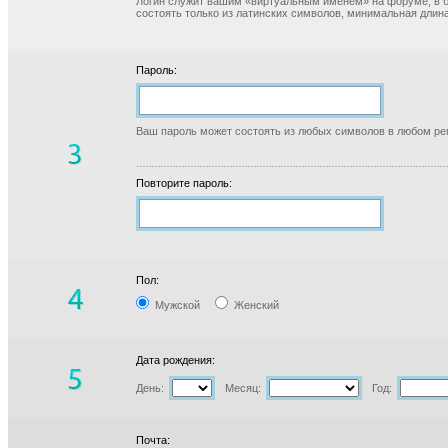
Логин служит вашим «виртуальным именем» на форуме, в б
состоять только из латинских символов, минимальная длина
Пароль:
Ваш пароль может состоять из любых символов в любом реги
Повторите пароль:
Пол:
Мужской
Женский
Дата рождения:
День:
Месяц:
Год:
Почта: