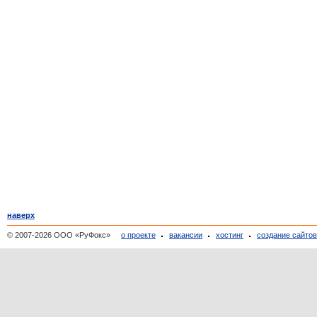
наверх
© 2007-2026 ООО «РуФокс»
о проекте
вакансии
хостинг
создание сайто