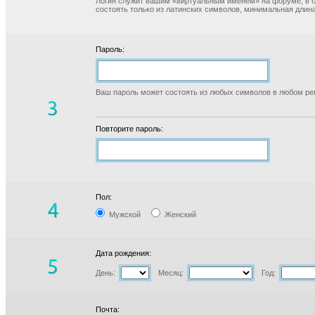
Логин служит вашим «виртуальным именем» на форуме, в б
состоять только из латинских символов, минимальная длина
Пароль:
Ваш пароль может состоять из любых символов в любом реги
Повторите пароль:
Пол:
Мужской
Женский
Дата рождения:
День:
Месяц:
Год:
Почта: