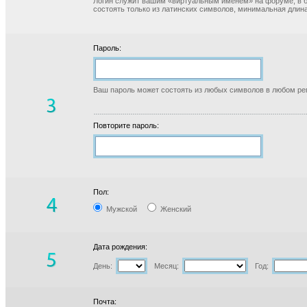
Логин служит вашим «виртуальным именем» на форуме, в б
состоять только из латинских символов, минимальная длина
Пароль:
Ваш пароль может состоять из любых символов в любом реги
Повторите пароль:
Пол:
Мужской
Женский
Дата рождения:
День:
Месяц:
Год:
Почта: