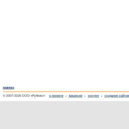
наверх
© 2007-2026 ООО «РуФокс»
о проекте
вакансии
хостинг
создание сайто