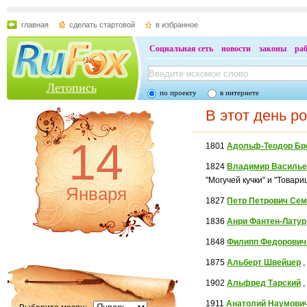
главная
сделать стартовой
в избранное
Социальная сеть
новости
законы
ра
Летопись
по проекту
в интернете
В этот день р
14
1801
Адольф-Теодор Бр
1824
Владимир Василье
"Могучей кучки" и "Товар
Января
1827
Петр Петрович Сем
1836
Анри Фантен-Латур
1848
Филипп Федорович
1875
Альберт Швейцер
,
1902
Альфред Тарский
,
1911
Анатолий Наумови