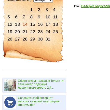
Выберите месяц:
1948
Валерий Борисови
1
2
3
4
5
6
7
8
9
10
11
12
13
14
15
16
17
18
19
20
21
22
23
24
25
26
27
28
29
30
31
Обвел вокруг пальца: в Тольятти
пенсионер подсунул
мошенникам вместо 2,4...
Создайте свой интернет-
магазин на новой платформе
ReadyScript