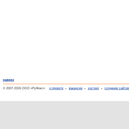
наверх
© 2007-2026 ООО «РуФокс»
о проекте
вакансии
хостинг
создание сайто