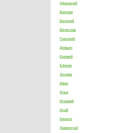
Афанасий
Варлам
Василий
Вячеслав
Григорий
Демьян
Еремей
Ефрем
Зосима
Иван
Илья
Исаакий
Исай
Кирилл
Лаврентий