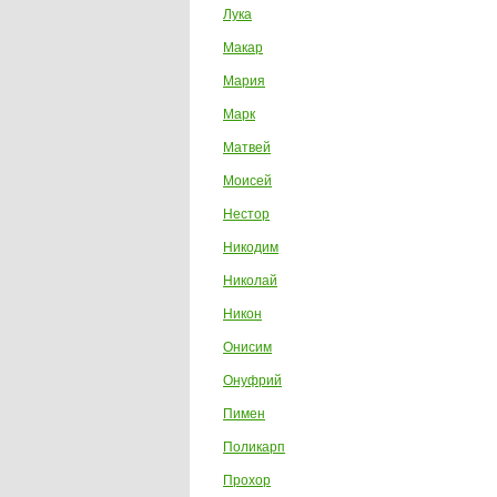
Лука
Макар
Мария
Марк
Матвей
Моисей
Нестор
Никодим
Николай
Ни­кон
Онисим
Онуфрий
Пимен
Поликарп
Прохор