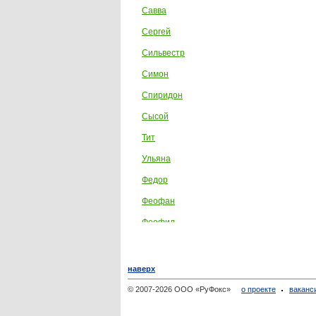
Савва
Сергей
Сильвестр
Симон
Спиридон
Сысой
Тит
Ульяна
Федор
Феофан
Феофил
Харитон
наверх
© 2007-2026 ООО «РуФокс»
о проекте
ваканс