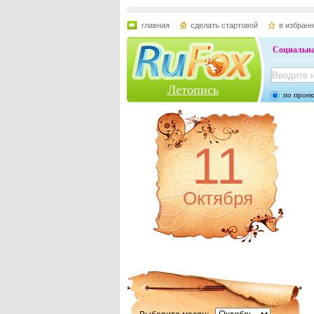
главная
сделать стартовой
в избран
Социальна
Летопись
по проек
11
Октября