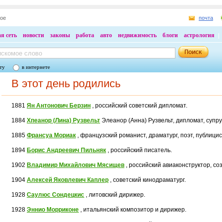
ное
почта
я сеть
новости
законы
работа
авто
недвижимость
блоги
астрология
ту
в интернете
В этот день родились
1881
Ян Антонович Берзин
, российский советский дипломат.
1884
Хпеанор (Лина) Рузвельт
Элеанор (Анна) Рузвельт, дипломат, супру
1885
Франсуа Мориак
, французский романист, драматург, поэт, публици
1894
Борис Андреевич Пильняк
, российский писатель.
1902
Владимир Михайлович Мясищев
, российский авиаконструктор, с
1904
Алексей Яковлевич Каплер
, советский кинодраматург.
1928
Саулюс Сондецкис
, литовский дирижер.
1928
Эннио Морриконе
, итальянский композитор и дирижер.