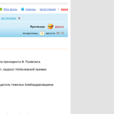
Моя жизнь
помощь
регистрация
вход
все проекты
погода
Краснодар:
воскресенье,
августа
08
32
9
га президента Ф. Рузвельта.
ст, лауреат Нобелевской премии.
оздатель тяжелых бомбардировщиков.