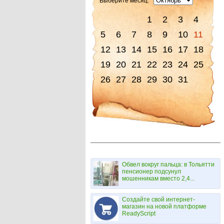
Выберите месяц:
1
2
3
4
5
6
7
8
9
10
11
12
13
14
15
16
17
18
19
20
21
22
23
24
25
26
27
28
29
30
31
Обвел вокруг пальца: в Тольятти
пенсионер подсунул
мошенникам вместо 2,4...
Создайте свой интернет-
магазин на новой платформе
ReadyScript