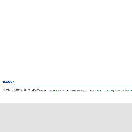
наверх
© 2007-2026 ООО «РуФокс»
о проекте
вакансии
хостинг
создание сайто