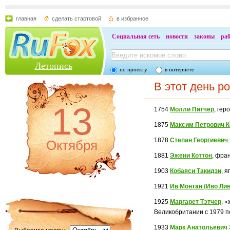
главная
сделать стартовой
в избранное
Социальная сеть
новости
законы
ра
Летопись
по проекту
в интернете
В этот день р
13
1754
Молли Питчер
, гер
1875
Максим Петрович 
1878
Степан Георгиевич
Октября
1881
Эжени Коттон
, фра
1903
Кобаяси Такидзи
, 
1921
Ив Монтан (Иво Лив
1925
Маргарет Тэтчер
, 
Великобритании с 1979 по
1933
Марк Анатольевич 