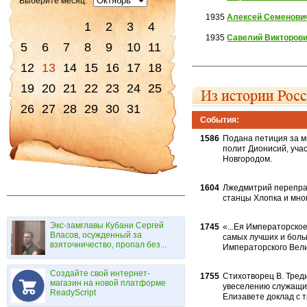
Выберите месяц:
1935
Алексей Семенови
1
2
3
4
1935
Савелий Викторов
5
6
7
8
9
10
11
12
13
14
15
16
17
18
19
20
21
22
23
24
25
26
27
28
29
30
31
События:
1586
Подана петиция за м
полит Дионисий, учас
Новгородом.
1604
Лжедмитрий переправ
станцы Хлопка и мно
Экс-замглавы Кубани Сергей
1745
«...Ея Императорское
Власов, осужденный за
самых лучших и больш
взяточничество, пропал без...
Императорского Велич
Создайте свой интернет-
1755
Стихотворец В. Треди
магазин на новой платформе
увеселению слу­жащи
ReadyScript
Елизавете доклад с т