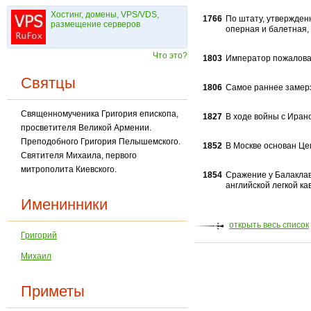
Хостинг, домены, VPS/VDS,
1766
По штату, утвержден
размещение серверов
оперная и балетная,
Что это?
1803
Император пожаловал
Святцы
1806
Самое раннее замерз
Священномученика Григория епископа,
1827
В ходе войны с Ирано
просветителя Великой Армении.
Преподобного Григория Пелышемского.
1852
В Москве основан Це
Святителя Михаила, первого
митрополита Киевского.
1854
Сражение у Балаклав
англий­ской легкой к
Именинники
открыть весь список
Григорий
Михаил
Приметы