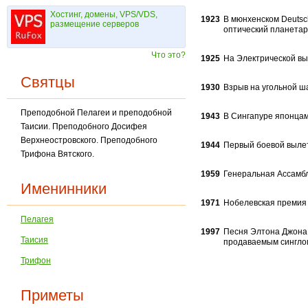
Хостинг, домены, VPS/VDS,
1923
В мюнхенском Deutsc
размещение серверов
оптический планетар
Что это?
1925
На Электрической вы
Святцы
1930
Взрыв на угольной ша
Преподобной Пелагеи и преподобной
1943
В Сингапуре японцам
Таисии. Преподобного Досифея
Верхнеостровского. Преподобного
1944
Первый боевой вылет
Трифона Вятского.
1959
Генеральная Ассамбл
Именинники
1971
Нобелевская премия 
Пелагея
1997
Песня Элтона Джона 
Таисия
продаваемым синглом
Трифон
Приметы