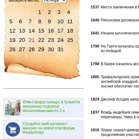
Выберите месяц:
1537
Место заключения в 
1
2
3
4
1640
Рипонским договором
5
6
7
8
9
10
11
12
13
14
15
16
17
18
1641
Начало католического
19
20
21
22
23
24
25
1790
На Гаити началась е
26
27
28
29
30
31
их победой.
1798
В Каире началось во
1805
Трафальгарское сра
английской эс­кадро
Англия обеспечит себ
1824
Джозеф Аспдин запат
Обвел вокруг пальца: в Тольятти
пенсионер подсунул
мошенникам вместо 2,4...
1837
Вождь индейцев семи
переговоры. Умер в з
Создайте свой интернет-
магазин на новой платформе
1916
Лидер социал-демокр
ReadyScript
продолжения уча­стия