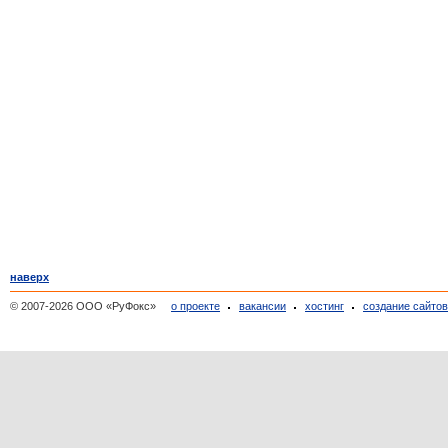
наверх
© 2007-2026 ООО «РуФокс»
о проекте
вакансии
хостинг
создание сайто