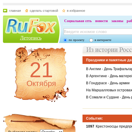
главная
сделать стартовой
в избранное
Социальная сеть
новости
законы
ра
Летопись
по проекту
в интернете
21
Праздники и памятные да
В Англии - День Трафальга
В Аргентине - День матере
Октября
В Гондурасе - День армии
На Маршалловых островах 
В Сомали и Судане - День
События:
1097
Крестоносцы предпри