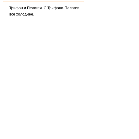
Трифон и Пелагея. С Трифона-Пелагеи
всё холоднее.