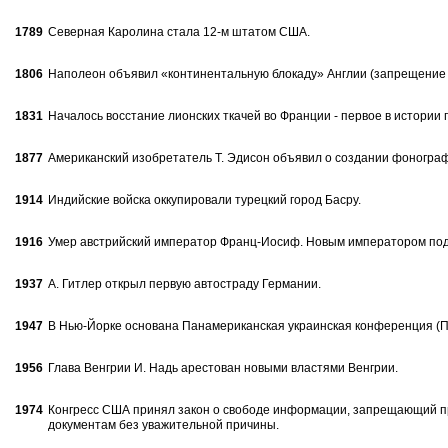
1789
Северная Каролина стала 12-м штатом США.
1806
Наполеон объявил «континентальную блокаду» Англии (запрещение вс
1831
Началось восстание лионских ткачей во Франции - первое в истории 
1877
Американский изобретатель Т. Эдисон объявил о создании фоногра
1914
Индийские войска оккупировали турецкий город Басру.
1916
Умер австрийский император Франц-Иосиф. Новым императором под 
1937
А. Гитлер открыл первую автостраду Германии.
1947
В Нью-Йорке основана Панамериканская украинская конференция (П
1956
Глава Венгрии И. Надь арестован новы­ми властями Венгрии.
1974
Конгресс США принял закон о свободе информации, запрещающий пр
документам без ува­жительной причины.