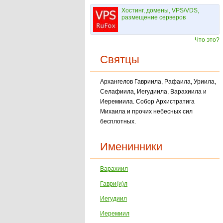
Хостинг, домены, VPS/VDS,
размещение серверов
Что это?
Святцы
Архангелов Гавриила, Рафаила, Уриила,
Селафиила, Иегудиила, Варахиила и
Иеремиила. Собор Архистратига
Михаила и прочих небесных сил
бесплотных.
Именинники
Варахиил
Гаври(и)л
Иегудиил
Иеремиил