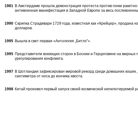
1981
В Амстердаме прошла демонстрация протеста против гонки ракетно-
антивоенная манифе­стация в Западной Европе за весь послевоен­ны
1990
Скрипка Страдивари 1729 года, извест­ная как «Крейцер», продана на
долларов.
1995
Вышла в свет первая «Антология „Битлз"».
1995
Представители воюющих сторон в Бос­нии и Герцеговине на мирных 
урегулирова­ния конфликта.
1997
В Шотландии зафиксирован мировой ре­корд среди домашних кошек. Д
сантиметра от носа до кончика хвоста.
1998
Китай произвел первый запуск своей кос­мической непилотируемой р