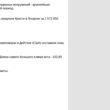
ядерных воо­ружений - крупнейшая
й период.
 аукционе Кри­сти в Лондоне за 1 572 850
переговорах в Дейтоне (США) составили план
лина самого большого в мире кота - 102,85
акеты.