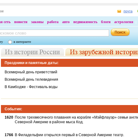
ное
почта
я сеть
новости
законы
работа
авто
недвижимость
блоги
астрология
ту
в интернете
Праздники и памятные даты:
Всемирный день приветствий
Всемирный день телевидения
В Камбодже - Фестиваль воды
События:
1620
После трехмесячного плавания на кораб­ле «Мэйфлауэр» семьи англ
Северной Америке в районе мыса Код.
1766
В Филадельфии открылся первый в Се­верной Америке театр.