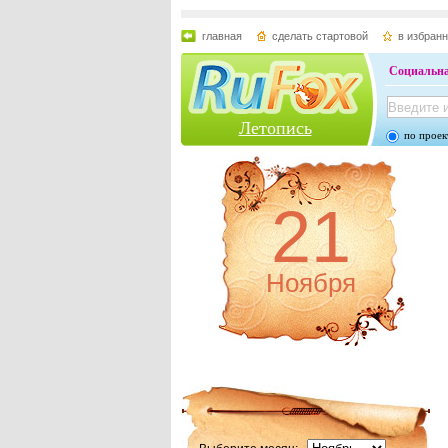
главная
сделать стартовой
в избран
Социальна
Летопись
по проек
21
Ноября