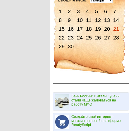
Выберите месяц:
1
2
3
4
5
6
7
8
9
10
11
12
13
14
15
16
17
18
19
20
21
22
23
24
25
26
27
28
29
30
Банк России: Жители Кубани
стали чаще жаловаться на
работу МФО
Создайте свой интернет-
магазин на новой платформе
ReadyScript