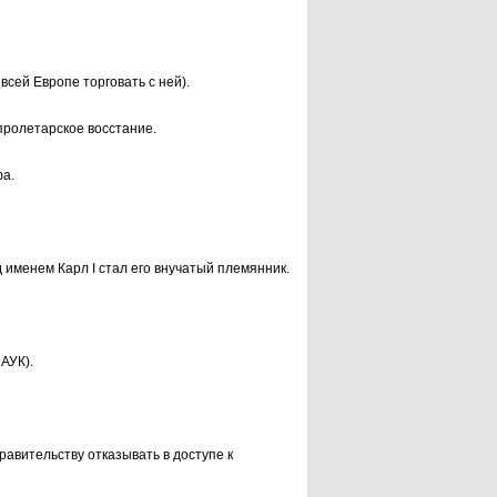
ей Европе тор­говать с ней).
пролетарское вос­стание.
фа.
именем Карл I стал его внучатый племянник.
АУК).
авительству отказывать в доступе к