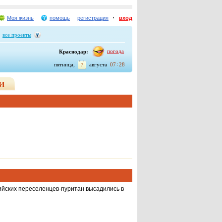
Моя жизнь
помощь
регистрация
вход
все проекты
погода
Краснодар:
пятница,
августа
07
28
7
ийских переселен­цев-пуритан высадились в