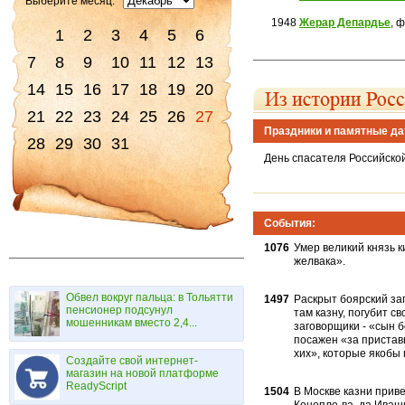
Выберите месяц:
1948
Жерар Депардье
, 
1
2
3
4
5
6
7
8
9
10
11
12
13
14
15
16
17
18
19
20
21
22
23
24
25
26
27
Праздники и памятные да
28
29
30
31
День спасателя Российско
События:
1076
Умер великий князь к
желва­ка».
Обвел вокруг пальца: в Тольятти
1497
Раскрыт боярский заг
пенсионер подсунул
там казну, погубит с
мошенникам вместо 2,4...
заговорщики - «сын 
посажен «за приставы
хих», которые якобы 
Создайте свой интернет-
магазин на новой платформе
ReadyScript
1504
В Москве казни прив