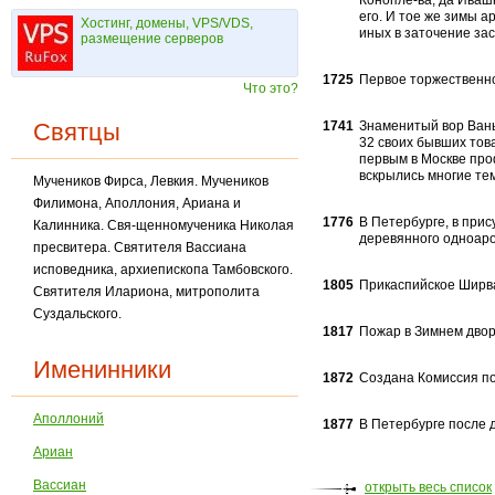
Конопле-ва, да Ивашк
его. И тое же зимы а
Хостинг, домены, VPS/VDS,
иных в заточение за
размещение серверов
1725
Первое торжественно
Что это?
Святцы
1741
Знаменитый вор Ваньк
32 своих бывших тов
первым в Москве про
вскрылись многие те
Мучеников Фирса, Левкия. Мучеников
Филимона, Аполлония, Ариана и
1776
В Петербурге, в прис
Калинника. Свя-щенномученика Николая
деревянного одноаро
пресвитера. Святителя Вассиана
исповедника, архиепископа Там­бовского.
1805
Прикаспийское Ширва
Святителя Илариона, митрополита
Суздальского.
1817
Пожар в Зимнем двор
Именинники
1872
Создана Комиссия по
Аполлоний
1877
В Петербурге после д
Ариан
Вассиан
открыть весь список