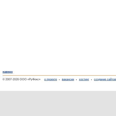
наверх
© 2007-2026 ООО «РуФокс»
о проекте
вакансии
хостинг
создание сайто