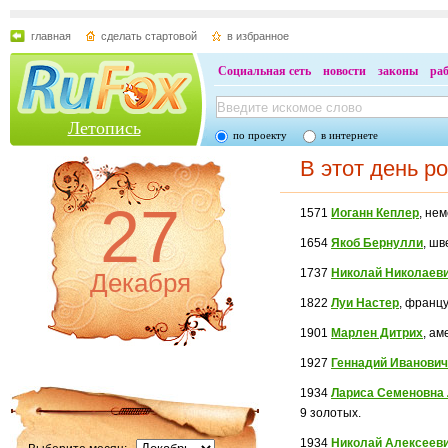
главная
сделать стартовой
в избранное
Социальная сеть
новости
законы
ра
Летопись
по проекту
в интернете
В этот день р
27
1571
Иоганн Кеплер
, не
1654
Якоб Бернулли
, ш
1737
Николай Николаев
Декабря
1822
Луи Настер
, франц
1901
Марлен Дитрих
, ам
1927
Геннадий Иванови
1934
Лариса Семеновна
9 золотых.
1934
Николай Алексеев