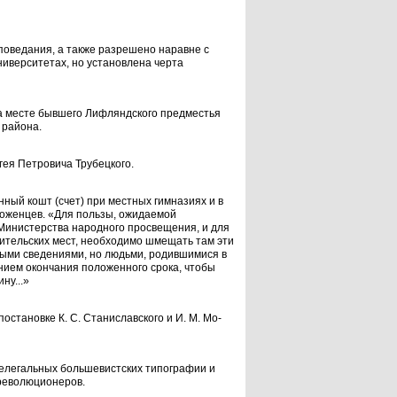
оведания, а также разрешено наравне с
ниверситетах, но уста­новлена черта
а мес­те бывшего Лифляндского предместья
 района.
гея Петровича Трубецкого.
ный кошт (счет) при местных гимназиях и в
роженцев. «Для пользы, ожидаемой
 Министерства народно­го просвещения, и для
ительских мест, необходи­мо шмещать там эти
ными сведениями, но людьми, родившимися в
нием окончания положенного сро­ка, чтобы
ну...»
­становке К. С. Станиславского и И. М. Мо­
нелегаль­ных большевистских типографии и
революционеров.