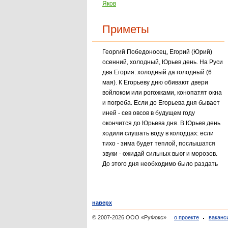
Яков
Приметы
Георгий Победоносец, Егорий (Юрий)
осенний, холодный, Юрьев день. На Руси
два Егория: холодный да голодный (6
мая). К Егорьеву дню обивают двери
войлоком или рогожками, конопатят окна
и погреба. Если до Егорьева дня бывает
иней - сев овсов в будущем году
окончится до Юрьева дня. В Юрьев день
ходили слушать воду в колодцах: если
тихо - зима будет теплой, послышатся
звуки - ожидай сильных вьюг и морозов.
До этого дня необходимо было раздать
все долги. Не вернуть долг до Юрьева
дня - всю жизнь в должниках ходить.
наверх
© 2007-2026 ООО «РуФокс»
о проекте
ваканс