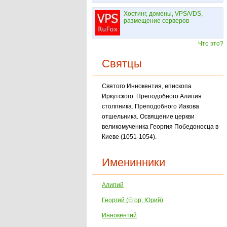
Хостинг, домены, VPS/VDS,
размещение серверов
Что это?
Святцы
Святого Иннокентия, епископа
Иркутского. Преподобного Алипия
столпника. Преподоб­ного Иакова
отшельника. Освящение церкви
великомученика Георгия Победоносца в
Кие­ве (1051-1054).
Именинники
Алипий
Георгий (Егор, Юрий)
Иннокентий