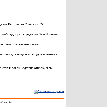
идиума Верховного Совета СССР.
з «Абрау-Дюрсо» орденом «Знак Почета».
ипло­матических отношений.
честве» для выпускников художественных
питак. В район бедствия отправились
 об ошибке