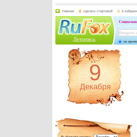
главная
сделать стартовой
в избран
Социальна
Летопись
по проек
9
Декабря