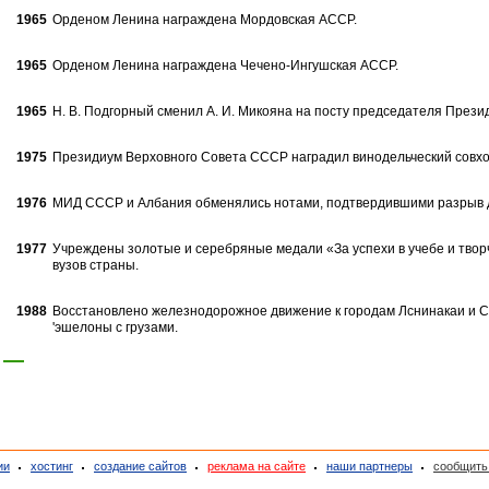
1965
Орденом Ленина награждена Мордов­ская АССР.
1965
Орденом Ленина награждена Чечено-Ингушская АССР.
1965
Н. В. Подгорный сменил А. И. Ми­кояна на посту председателя През
1975
Президиум Верховного Совета СССР наградил винодельческий совхо
1976
МИД СССР и Албания обменялись нотами, подтвердившими разрыв д
1977
Учреждены золотые и серебряные медали «За успехи в учебе и твор
вузов страны.
1988
Восстановлено железнодорожное движение к городам Лснинакаи и С
'эшелоны с грузами.
1
2
ии
хостинг
создание сайтов
реклама на сайте
наши партнеры
сообщить