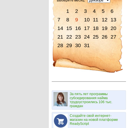
Выберите месяц:
1
2
3
4
5
6
7
8
9
10
11
12
13
14
15
16
17
18
19
20
21
22
23
24
25
26
27
28
29
30
31
За пять лет программы
субсидирования найма
трудоустроились 106 тыс.
граждан
Создайте свой интернет-
магазин на новой платформе
ReadyScript