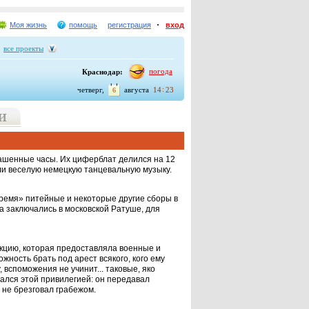
Моя жизнь
помощь
регистрация
вход
все проекты
погода
Краснодар:
четверг,
августа
14
23
6
ашен­ные часы. Их циферблат делился на 12
али веселую немецкую танцевальную музыку.
ремя» пи­тейные и некоторые другие сборы в
па заключались в московской Ратуше, для
укцию, которая предоставляла военные и
жность брать под арест всякого, кого ему
вспоможения не учи­нит... таковые, яко
ался этой привилегией: он передавал
м не брезговал грабежом.