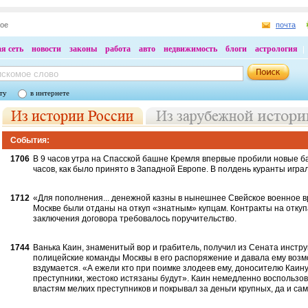
ное
почта
я сеть
новости
законы
работа
авто
недвижимость
блоги
астрология
ту
в интернете
События:
1706
В 9 часов утра на Спасской башне Кремля впервые пробили новые б
часов, как было принято в Западной Ев­ропе. В полдень куранты игр
1712
«Для пополнения... денежной казны в нынешнее Свейское военное в
Моск­ве были отданы на откуп «знатным» куп­цам. Контракты на отку
заключения дого­вора требовалось поручительство.
1744
Ванька Каин, знаменитый вор и гра­битель, получил из Сената инстр
поли­цейские команды Москвы в его распоря­жение и давала ему возмо
вздумается. «А ежели кто при поимке злодеев ему, доносителю Каину, 
преступники, жестоко истязаны будут». Каин немедленно воспользов
властям мелких преступников и покрывал за деньги круп­ных, да и са