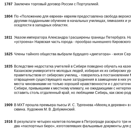
1787
Заключен торговый договор России с Португалией.
1804
По «Положению для евреев» евреям предоставлена свобода вероисп
другими под­данными обучение в начальных учили­щах, гимназиях и у
оседлости в западных об­ластях.
1811
Указом императора Александра I расширены границы Петербурга. Н
«устроена» Нарвская часть города - про­образ нынешнего Кировского
1825
Члены тайного общества выбрали будущего «диктатора» - князя Сер
1835
Вследствие недостатка учителей в Сибири поведено обучать на казен
Казанском университете молодых людей, избирая их из сибирских у
правительст­вом от сибирских училищ, - говорилось в постановлении
отвращения су­ществующего ныне затруднения в заме­щении в них уч
места чиновника­ми не только хорошей нравственности и с достаточ
Сибири, привыкшими к ме­стному климату, не ожидающими с не­терпе
оставить столь отдаленный край, но любящими Сибирь, как свою ро­ди
1909
В МХТ прошла премьера пьесы И. С. Тургенева «Мееяц в деревне» в по
сквина. Художник М. В. Добужинский.
1916
В результате четырех налетов поли­ции в Петрограде раскрыто три 
два «паспортных бюро», изготовлявших фаль­шивые документы для 