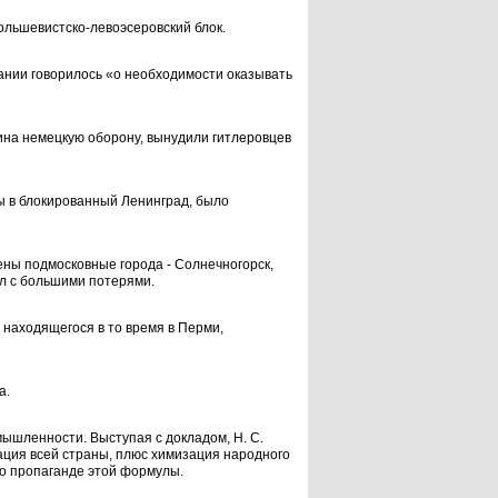
ольшевистско-левоэсеровский блок.
ании го­ворилось «о необходимости оказывать
ина не­мецкую оборону, вынудили гитлеровцев
 в блокирован­ный Ленинград, было
ны подмосков­ные города - Солнечногорск,
л с большими потеря­ми.
 находя­щегося в то время в Перми,
а.
ш­ленности. Выступая с докладом, Н. С.
ация всей страны, плюс химизация народного
по пропаганде этой фор­мулы.