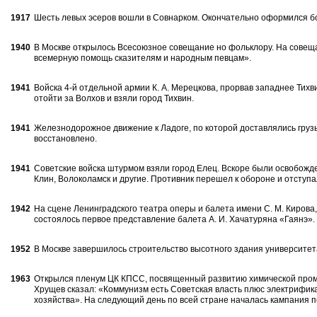
1917
Шесть левых эсеров вошли в Сов­нарком. Окончательно оформился б
1940
В Москве открылось Всесоюзное со­вещание но фольклору. На совещ
всемерную помощь сказителям и народ­ным певцам».
1941
Войска 4-й отдельной армии К. А. Мерецкова, прорвав западнее Тихв
отойти за Волхов и взяли город Тихвин.
1941
Железнодорожное движение к Ладоге, по которой доставлялись грузы
восстановлено.
1941
Советские войска штурмом взяли город Елец. Вскоре были освобожде
Клин, Воло­коламск и другие. Противник перешел к обороне и отступа
1942
На сцене Ленинградского театра опе­ры и балета имени С. М. Кирова,
состоялось первое представление балета А. И. Хача­туряна «Гаянэ».
1952
В Москве завершилось строительст­во высотного здания университет
1963
Открылся пленум ЦК КПСС, посвя­щенный развитию химической промы
Хрущев сказал: «Коммунизм есть Совет­ская власть плюс электрифик
хо­зяйства». На следующий день по всей стране на­чалась кампания 