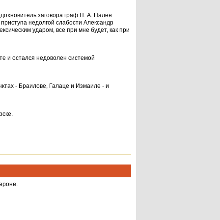
Вдохновитель заговора граф П. А. Пален
 приступа недолгой слабости Александр
сическим ударом, все при мне будет, как при
те и остался недоволен системой
ктах - Браилове, Галаце и Измаиле - и
рске.
ероне.