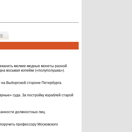
еканить мелкие медные монеты разной
одна восьмая копейки («полуполушка»).
 на Выборгской стороне Петербурга.
рные» суда. За постройку кораблей старой
занности должностных лиц.
поручить профессору Московского