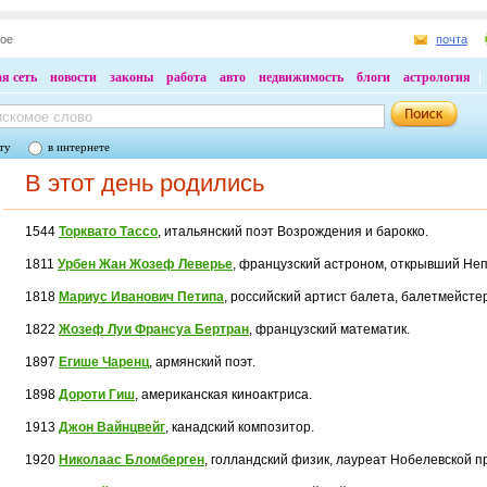
ное
почта
я сеть
новости
законы
работа
авто
недвижимость
блоги
астрология
ту
в интернете
В этот день родились
1544
Торквато Тассо
, итальянский поэт Возрождения и барокко.
1811
Урбен Жан Жозеф Леверье
, французский астроном, открывший Неп
1818
Мариус Иванович Петипа
, российский артист балета, балетмейстер
1822
Жозеф Луи Франсуа Бертран
, французский математик.
1897
Егише Чаренц
, армянский поэт.
1898
Дороти Гиш
, американская киноактриса.
1913
Джон Вайнцвейг
, канадский композитор.
1920
Николаас Бломберген
, голландский физик, лауреат Нобелевской п