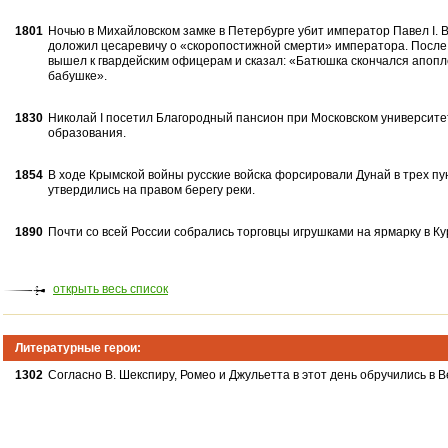
1801
Ночью в Михайловском замке в Петербурге убит император Павел I. 
доложил цесаревичу о «скоропостижной смерти» императора. После
вышел к гвардейским офицерам и сказал: «Батюшка скончался апоплек
бабушке».
1830
Николай I посетил Благородный пансион при Московском университе
образования.
1854
В ходе Крымской войны русские войска форсировали Дунай в трех пун
утвердились на правом берегу реки.
1890
Почти со всей России собрались торговцы игрушками на ярмарку в Ку
открыть весь список
Литературные герои:
1302
Согласно В. Шекспиру, Ромео и Джульетта в этот день обручились в В