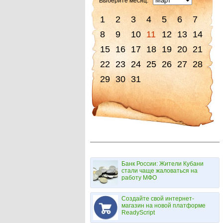
Выберите месяц:
1
2
3
4
5
6
7
8
9
10
11
12
13
14
15
16
17
18
19
20
21
22
23
24
25
26
27
28
29
30
31
Банк России: Жители Кубани
стали чаще жаловаться на
работу МФО
Создайте свой интернет-
магазин на новой платформе
ReadyScript