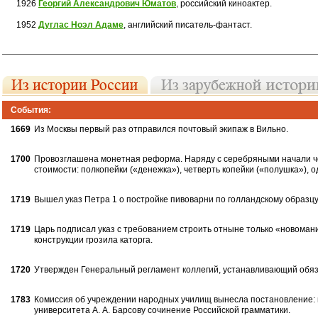
1926
Георгий Александрович Юматов
, российский киноактер.
1952
Дуглас Ноэл Адаме
, английский писатель-фантаст.
События:
1669
Из Москвы первый раз отправился почтовый экипаж в Вильно.
1700
Провозглашена монетная реформа. Наряду с серебряными начали ч
стоимости: полкопейки («денежка»), четверть копейки («полушка»), 
1719
Вышел указ Петра 1 о постройке пивоварни по голландскому образцу
1719
Царь подписал указ с требованием строить отныне только «новомани
конструкции грозила каторга.
1720
Утвержден Генеральный регламент коллегий, устанавливающий обя
1783
Комиссия об учреждении народных училищ вынесла постановление: 
университета А. А. Барсову сочинение Российской грамматики.