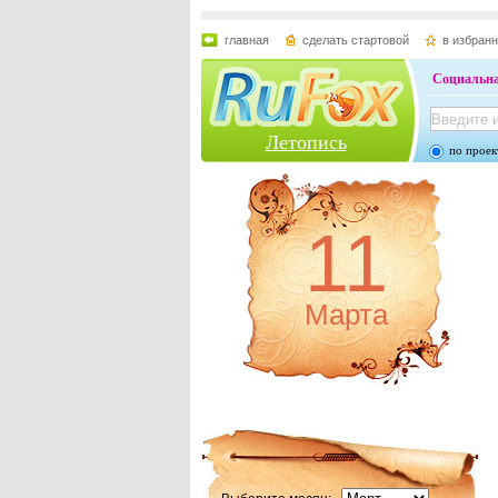
главная
сделать стартовой
в избран
Социальна
Летопись
по проек
11
Марта