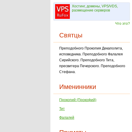
Хостинг, домены, VPS/VDS,
размещение серверов
Что это?
Святцы
Преподобного Прокопия Декаполита,
исповедника. Преподобного Фалалея
Сирийского. Преподобного Тита,
пресвитера Печерского. Преподобного
Стефана.
Именинники
Прокопий (Прокофий)
Тит
Фалалей