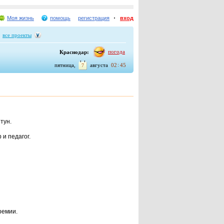
Моя жизнь
помощь
регистрация
вход
все проекты
погода
Краснодар:
пятница,
августа
02
45
7
тун.
 и педагог.
ремии.