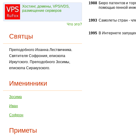
1988
Бюро патентов и тор
Хостинг, домены, VPS/VDS,
помощью генной инж
размещение серверов
1993
Самолеты стран - чл
Что это?
1995
В Интернете запущен
Святцы
Преподобного Иоанна Лествичника.
Святителя Софрония, епископа
Иркутского. Преподобного Зосимы,
епископа Сиракузского.
Именинники
Зосима
Иван
Софрон
Приметы