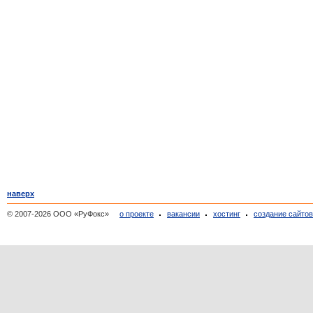
наверх
© 2007-2026 ООО «РуФокс»
о проекте
вакансии
хостинг
создание сайто