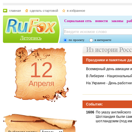
главная
сделать стартовой
в избранное
Социальная сеть
новости
законы
ра
Летопись
по проекту
в интернете
12
Праздники и памятные да
Всемирный день авиации и
В Либерии - Национальный
Апреля
На Украине - День работни
События:
1606
По указу английского
Шотландия были само
шотландским (под им