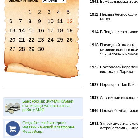
Выберите месяц:
1861
Бомбардировка и зах
1
2
3
4
5
1911
Первый беспосадочны
минут.
6
7
8
9
10
11
12
13
14
15
16
17
18
19
1914
В Лондоне состояла
20
21
22
23
24
25
26
1918
Последний налет гер
27
28
29
30
мировой войны в рез
557 человек и искал
1922
Состоялась церемони
востоку от Парижа.
1927
Переворот Чан Кайши
1937
Английский инженер 
Банк России: Жители Кубани
стали чаще жаловаться на
работу МФО
1966
Первая бомбардиров
Создайте свой интернет-
1981
Запуск американског
магазин на новой платформе
астронавтами Д. Янг
ReadyScript