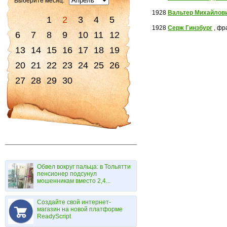
Выберите месяц:
1928
Вальтер Михайлов
1
2
3
4
5
1928
Серж Гинзбург
, фр
6
7
8
9
10
11
12
13
14
15
16
17
18
19
20
21
22
23
24
25
26
27
28
29
30
Обвел вокруг пальца: в Тольятти
пенсионер подсунул
мошенникам вместо 2,4...
Создайте свой интернет-
магазин на новой платформе
ReadyScript