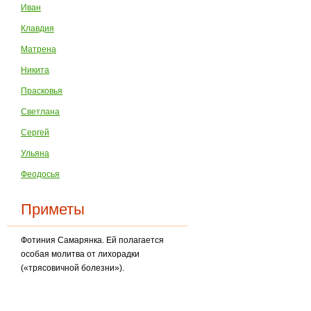
Иван
Клавдия
Матрена
Никита
Прасковья
Светлана
Сергей
Ульяна
Феодосья
Приметы
Фотиния Самарянка. Ей полагается
особая молитва от лихорадки
(«трясовичной болезни»).