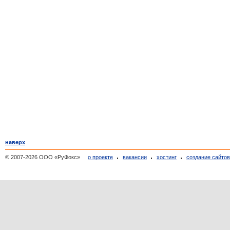
наверх
© 2007-2026 ООО «РуФокс»
о проекте
вакансии
хостинг
создание сайто