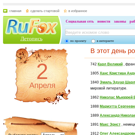
главная
сделать стартовой
в избранное
Социальная сеть
новости
законы
ра
Летопись
по проекту
в интернете
В этот день р
2
742
Карл Великий
, фран
1805
Ханс Кристиан Анд
1840
Эмиль Эдуар Шарл
Апреля
мировой литературе.
1862
Николас Мьюррей 
1888
Мариэтта Сергеевн
1889
Александр Никола
1891
Макс Эрнст
, немец
1912
Олег Александров