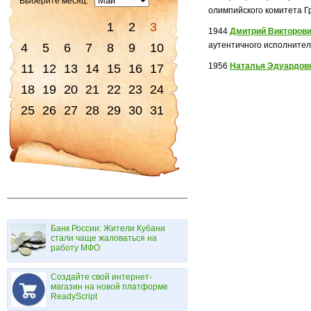
Выберите месяц:
олимпийского комитета Г
1
2
3
1944
Дмитрий Викторови
аутентичного исполнитель
4
5
6
7
8
9
10
1956
Наталья Эдуардов
11
12
13
14
15
16
17
18
19
20
21
22
23
24
25
26
27
28
29
30
31
Банк России: Жители Кубани
стали чаще жаловаться на
работу МФО
Создайте свой интернет-
магазин на новой платформе
ReadyScript