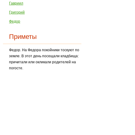
Гавриил
Григорий
Федор
Приметы
Федор. На Федора покойники тоскуют по
земле. В этот день посещали кладбища:
причита­ли или окликали родителей на
погосте.