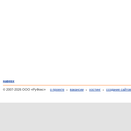
наверх
© 2007-2026 ООО «РуФокс»
о проекте
вакансии
хостинг
создание сайто