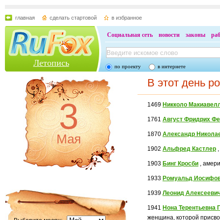
главная
сделать стартовой
в избранное
Социальная сеть
новости
законы
ра
Летопись
по проекту
в интернете
В этот день р
3
1469
Никколо Макиавел
1761
Август Фридрих Фе
1870
Александр Никола
Мая
1902
Альфред Кастлер
,
1903
Бинг Кросби
, амери
1933
Ромуальд Иосифов
1939
Леонид Алексееви
1941
Нона Терентьевна
женщина, которой присво