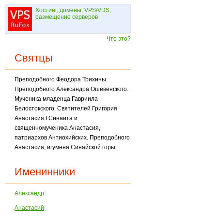
Хостинг, домены, VPS/VDS,
размещение серверов
Что это?
Святцы
Преподобного Феодора Трихины.
Преподобного Александра Ошевенского.
Мученика мла­денца Гавриила
Белостокского. Святителей Григория
Анастасия I Синаита и
священномученика Анастасия,
патриархов Антиохийских. Преподобного
Анастасия, игумена Синай­ской горы.
Именинники
Александр
Анастасий