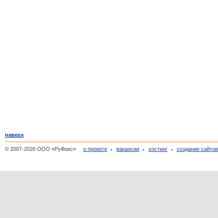
наверх
© 2007-2026 ООО «РуФокс»
о проекте
вакансии
хостинг
создание сайто