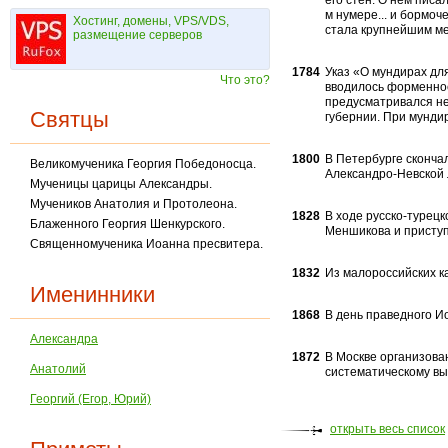
его стен. О нем писа
м нуме­ре... и бормоч
Хостинг, домены, VPS/VDS,
стала крупней­шим м
размещение серверов
1784
Указ «О мундирах для
Что это?
вводилось форменное
предусматривался не
Святцы
губернии. При мундир
1800
В Петербурге сконча
Великомученика Георгия Победоносца.
Александро-Невской 
Мученицы царицы Александры.
Мучеников Ана­толия и Протолеона.
1828
В ходе русско-турец
Блаженного Георгия Шенкурского.
Меншикова и приступи
Священномученика Иоанна пре­свитера.
1832
Из малороссийских к
Именинники
1868
В день праведного Ио
Александра
1872
В Москве организова
Анатолий
систе­матическому в
Георгий (Егор, Юрий)
открыть весь список