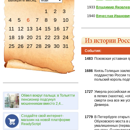
Выберите месяц:
1933
Владимир Яковлев
1
2
3
1940
Вячеслав Иванови
4
5
6
7
8
9
10
11
12
13
14
15
16
17
18
19
20
21
22
23
24
25
26
27
28
29
30
31
События:
1483
Псковская уставная г
1686
Князь Голицын заклю
подданство России т
польский король подп
1727
Умерла российская и
Обвел вокруг пальца: в Тольятти
в легких (ча­хотка),
пенсионер подсунул
смерти она все же ус
мошенникам вместо 2,4...
Девиера.
Создайте свой интернет-
1779
В Петербурге открыт
магазин на новой платформе
Обуховского моста в 
ReadyScript
умалишенных (первая