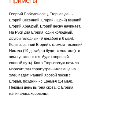
Приметы
Георгий Победоносец, Егорьев день,
Егорий Весенний, Егорий (Юрий) вешний,
Егорий Храбрый. Егорий весну начинает.
На Руси два Егория: один холодный,
другой голодный (9 декабря и 6 мая).
Коли весенний Егорий с кормом - осенний
Никола (19 декабря) будет с мостом (т. е.
зима установится, будет хороший
санный путь). Как в Егорьевскую ночь за­
морозит, так сорок утренников еще на
хлеб падет. Ранний яровой посев с
Егорья, поздний - с Еремея (14 мая).
Первый день выгона скота. С Егория
начинались хороводы.