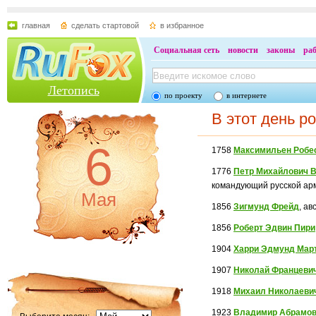
главная
сделать стартовой
в избранное
Социальная сеть
новости
законы
ра
Летопись
по проекту
в интернете
В этот день р
6
1758
Максимильен Робе
1776
Петр Михайлович 
командующий русской арм
Мая
1856
Зигмунд Фрейд
, а
1856
Роберт Эдвин Пири
1904
Харри Эдмунд Мар
1907
Николай Францеви
1918
Михаил Николаеви
1923
Владимир Абрамов