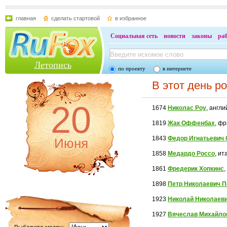
главная
сделать стартовой
в избранное
Социальная сеть
новости
законы
ра
Летопись
по проекту
в интернете
В этот день р
20
1674
Николас Роу
, англи
1819
Жак Оффенбах
, ф
1843
Федор Игнатьевич 
Июня
1858
Медардо Россо
, и
1861
Фредерик Хопкинс
1898
Петр Николаевич 
1923
Николай Николаев
1927
Вячеслав Михайло