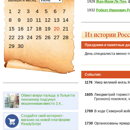
Выберите месяц:
1928
Жан-Мари Ле Пен
, 
1932
Роберт Иванович Р
1
2
3
4
5
6
7
8
9
10
11
12
13
14
15
16
17
18
19
20
21
22
23
24
25
26
27
28
Праздники и памятные да
29
30
День специалиста минно-
События:
1176
Умер великий князь 
1605
Лжедмитрий торжеств
Обвел вокруг пальца: в Тольятти
Грозного) поклялся, 
пенсионер подсунул
мошенникам вместо 2,4...
1709
В ходе Северной вой
Создайте свой интернет-
магазин на новой платформе
1730
Организованы ярмарк
ReadyScript