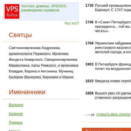
1730
Русский промышленни
Хостинг, домены, VPS/VDS,
Барнаул. С 1747 года
размещение серверов
1746
В «Санкт-Петербургс
Что это?
президента... той ж
читать».
Святцы
1768
Украинские гайдамак
реестрового ка­зачес
Святенномученика Андроника,
жителей города, в ос
архиепископа Пермского. Мученика
Феодота Анкирского. Священномученика
1803
В Петербурге францу
Маркеллина, папы Римского, и мучеников
полет на воздушном 
Клавдия, Кирина и Антони­на. Мучениц
Калерии (Валерии), Кириакии и Марии.
1810
Введена новая сереб
Именинники
1858
Вышел указ об удель
отмене­но запрещени
Валерия
Калерия
открыть весь список
Лукиана