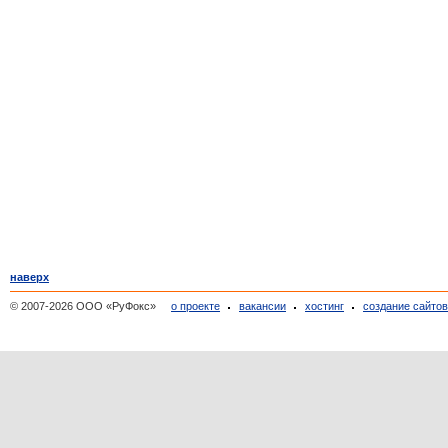
наверх
© 2007-2026 ООО «РуФокс»
о проекте
вакансии
хостинг
создание сайто