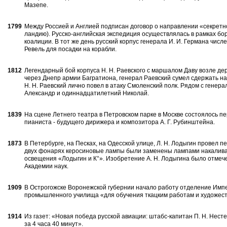
Мазепе.
1799
Между Россией и Англией подписан договор о направлении «секретной
ландию). Русско-английская экспедиция осуществлялась в рамках б
коали­ции. В тот же день русский корпус генерала И. И. Германа числ
Ревель для по­садки на корабли.
1812
Легендарный бой корпуса Н. Н. Ра­евского с маршалом Даву возле д
через Днепр армии Багратиона, генерал Раевский сумел сдержать на
Н. Н. Ра­евский лично повел в атаку Смоленский полк. Рядом с генер
Александр и одиннадцатилетний Николай.
1839
На сцене Летнего театра в Петров­ском парке в Москве состоялось 
пианиста - будущего дирижера и компо­зитора А. Г. Рубинштейна.
1873
В Петербурге, на Песках, на Одес­ской улице, Л. Н. Лодыгин провел 
двух фонарях керосиновые лампы были заме­нены лампами накалива
освещения «Лодыгин и К°». Изобрете­ние А. Н. Лодыгина было отме
Акаде­мии наук.
1909
В Острогожске Воронежской губер­нии начало работу отделение Импе
про­мышленного училища «для обучения ткац­ким работам и художес
1914
Из газет: «Новая победа русской авиа­ции: штабс-капитан П. Н. Нест
за 4 часа 40 минут».