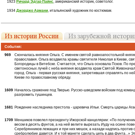
1923
Ричард Эдгар Пайнс
, американский историк, советолог.
1934
Джорджо Армани
, итальянский художник по костюмам.
События:
969
Скончалась княгиня Ольга. С именем святой равноапостольной княги
православия. Ольга воздвигла храмы свя­тителя Николая в Киеве, св
Богородицы в Ви­тебске. Считается, что Ольга основала Псков. По п
светоносных лучей с неба княгиня воздвигла храм Святой Живоначаль
город. Ольга - первая русская княгиня, за­претившая справлять по н
Киеве по православному обряду.
1609
Началось сражение под Тверью. Рус­ско-шведским войскам под кома
разгромить тушинцев.
1681
Рождение наследника престола - ца­ревича Ильи. Смерть царицы Аг
1709
Меншиков повелел президенту Ижорской канцелярии: «По получении 
весом в десять фунтов, а на ней велите вырезать Иуду на осине пове
Серебрянников лежащих и при них мешок, а назади надпись против с
сребролюбие давится. И к той манете сделать цепь в два фунта...» 