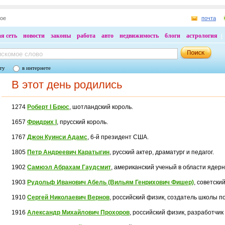
ное
почта
я сеть
новости
законы
работа
авто
недвижимость
блоги
астрология
ту
в интернете
В этот день родились
1274
Роберт I Брюс
, шотландский король.
1657
Фридрих I
, прусский король.
1767
Джон Куинси Адамс
, 6-й президент США.
1805
Петр Андреевич Каратыгин
, русский актер, драматург и педагог.
1902
Самюэл Абрахам Гаудсмит
, американский ученый в области ядерн
1903
Рудольф Иванович Абель (Вильям Генрихович Фишер)
, советски
1910
Сергей Николаевич Вернов
, российский физик, создатель школы по
1916
Александр Михайлович Прохоров
, российский физик, разработчик