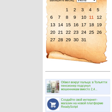
Выберите месяц:
1
2
3
4
5
6
7
8
9
10
11
12
13
14
15
16
17
18
19
20
21
22
23
24
25
26
27
28
29
30
31
Обвел вокруг пальца: в Тольятти
пенсионер подсунул
мошенникам вместо 2,4...
Создайте свой интернет-
магазин на новой платформе
ReadyScript