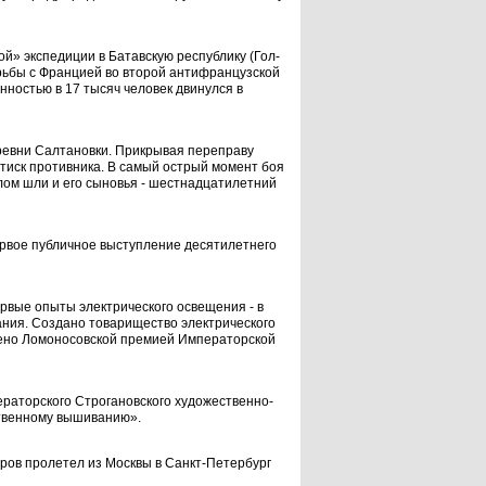
» экс­педиции в Батавскую республику (Гол­
орьбы с Францией во второй антифранцузской
енностью в 17 тысяч человек двинулся в
еревни Салтановки. Прикрывая переправу
тиск противника. В самый острый момент боя
алом шли и его сыно­вья - шестнадцатилетний
первое публичное выступление десятилетнего
первые опыты электрического освещения - в
ния. Создано товарищество электрическо­го
чено Ломо­носовской премией Императорской
ратор­ского Строгановского художественно-
твенному вышива­нию».
еров проле­тел из Москвы в Санкт-Петербург