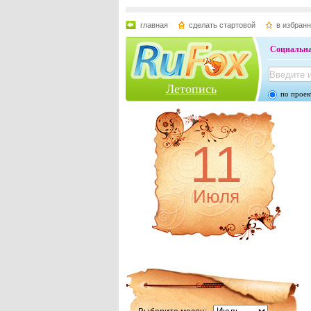
главная
сделать стартовой
в избран
Социальна
Летопись
по проек
11
Июля