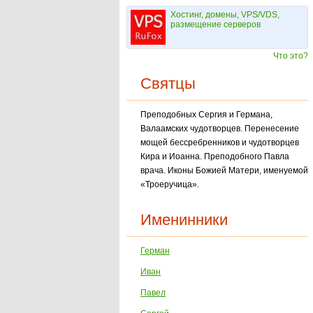
Хостинг, домены, VPS/VDS,
размещение серверов
Что это?
Святцы
Преподобных Сергия и Германа,
Валаамских чудотворцев. Перенесение
мощей бессребренников и чудотворцев
Кира и Иоанна. Преподобного Павла
врача. Иконы Божией Мате­ри, именуемой
«Троеручица».
Именинники
Герман
Иван
Павел