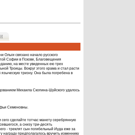
ни Ольги связано начало русского
ятой Софии в Пскове, Благовещения
реданию, на месте увиденных ею трех
ной Троицы. Вокруг этого храма и стал расти
ей языческую тризну. Она была погребена в
ндованием Михаила Скопина-Шуйского удалось
афьи Се­меновны.
сего сде­лайте тотчас манету серебрянную
севшегося, а снизу три-десять
его - треклят сын погибельный Иуда еже за
Эту награду предполагалось вручить изменнику