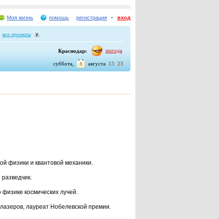
Моя жизнь
помощь
регистрация
вход
все проекты
погода
Краснодар:
:
суббота,
августа
13
23
8
ой физики и квантовой механики.
й разведчик.
 физи­ке космических лучей.
 лазе­ров, лауреат Нобелевской премии.