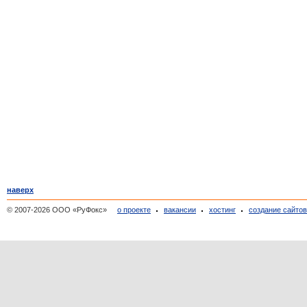
наверх
© 2007-2026 ООО «РуФокс»
о проекте
вакансии
хостинг
создание сайто