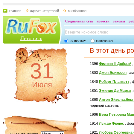
главная
сделать стартовой
в избранное
Социальная сеть
новости
законы
ра
Летопись
по проекту
в интернете
В этот день р
31
1396
Филипп III Добрый
,
1803
Джон Эрикссон
, а
1848
Роберт Планкетт
, 
Июля
1851
Эмилио Де Марки
,
1860
Антон Эйзельсберг
нервной системы.
1906
Вера Петровна Мар
1914
Луи де Фюнес
, фра
1921
Любовь Сергеевна