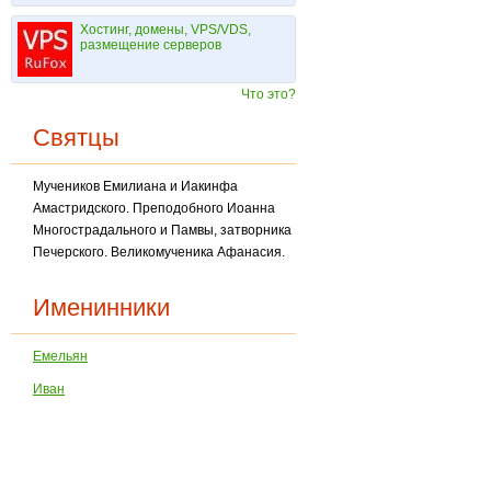
Хостинг, домены, VPS/VDS,
размещение серверов
Что это?
Святцы
Мучеников Емилиана и Иакинфа
Амастридского. Преподобного Иоанна
Многострадального и Памвы, затворника
Печерского. Великомученика Афанасия.
Именинники
Емельян
Иван