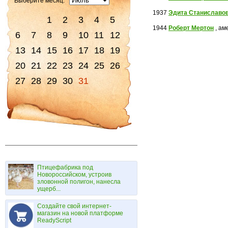
Выберите месяц:
1937
Эдита Станиславо
1
2
3
4
5
1944
Роберт Мертон
, ам
6
7
8
9
10
11
12
13
14
15
16
17
18
19
20
21
22
23
24
25
26
27
28
29
30
31
Птицефабрика под
Новороссийском, устроив
зловонной полигон, нанесла
ущерб...
Создайте свой интернет-
магазин на новой платформе
ReadyScript