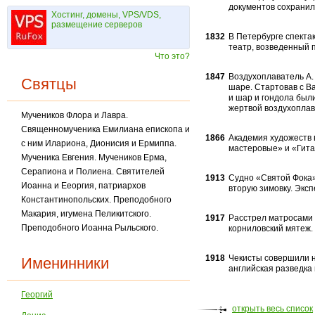
документов сохранил
Хостинг, домены, VPS/VDS,
размещение серверов
1832
В Петербурге спекта
театр, возведенный п
Что это?
1847
Воздухоплаватель А.
Святцы
шаре. Стартовав с Ва
и шар и гондола были
жертвой воздухоплав
Мучеников Флора и Лавра.
Священномученика Емилиана епископа и
1866
Академия художеств 
с ним Илариона, Дионисия и Ермиппа.
масте­ровые» и «Гита
Мученика Евгения. Мучеников Ерма,
Серапиона и Полиена. Святителей
1913
Судно «Святой Фока»
Иоанна и Ееоргия, патриархов
вторую зимовку. Экс
Константинопольских. Преподобного
Макария, игумена Пеликитского.
1917
Расстрел матросами 
Преподобного Иоанна Рыльского.
корниловский мятеж.
1918
Чекисты совершили на
Именинники
анг­лийская разведка
Георгий
открыть весь список