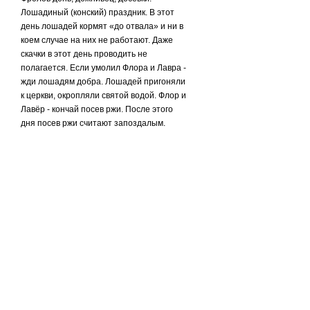
Лошадиный (конский) праздник. В этот
день лошадей кормят «до отвала» и ни в
коем случае на них не работают. Даже
скачки в этот день проводить не
полагается. Если умолил Флора и Лавра -
жди лошадям добра. Лошадей пригоняли
к церкви, окропляли святой водой. Флор и
Лавёр - кончай посев ржи. После этого
дня посев ржи считают запоздалым.