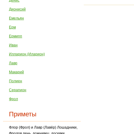
Денис
Дионисий
Емельян
Ерм
Ермипп
Иван
Илларион (Иларион)
Лавр
Макарий
Полиен
Серапион
Фрол
Приметы
Флор (Фрол) и Лавр (Лавёр) Лошадники,
Фролов день, дожнивец, досевки.