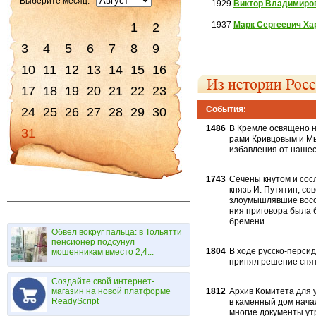
Выберите месяц:
1929
Виктор Владимиро
1937
Марк Сергеевич Ха
1
2
3
4
5
6
7
8
9
10
11
12
13
14
15
16
17
18
19
20
21
22
23
События:
24
25
26
27
28
29
30
1486
В Кремле освящено н
31
рами Кривцовым и Мыш
избавления от нашес
1743
Сечены кнутом и сос
князь И. Путятин, со
злоумышлявшие восс
ния приговора была 
бремени.
Обвел вокруг пальца: в Тольятти
пенсионер подсунул
1804
В ходе русско-персид
мошенникам вместо 2,4...
принял ре­шение спя
Создайте свой интернет-
магазин на новой платформе
1812
Архив Комитета для 
ReadyScript
в каменный дом начал
многие документы ут