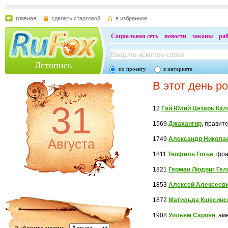
главная
сделать стартовой
в избранное
Социальная сеть
новости
законы
ра
Летопись
по проекту
в интернете
В этот день р
31
12
Гай Юлий Цезарь Кал
1569
Джахангир
, правит
1749
Александр Никола
Августа
1811
Теофиль Готье
, фра
1821
Герман Людвиг Гел
1853
Алексей Алексеев
1872
Матильда Кшесинс
1908
Уильям Сароян
, ам