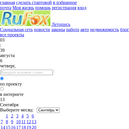
главная
сделать стартовой
в избранное
почта
Моя жизнь
помощь
регистрация
вход
Летопись
Социальная сеть
новости
законы
работа
авто
недвижимость
бло
все проекты
03
:
39
августа
6
четверг,
по проекту
в интернете
13
Сентября
Выберите месяц:
1
2
3
4
5
6
7
8
9
10
11
12
13
14
15
16
17
18
19
20