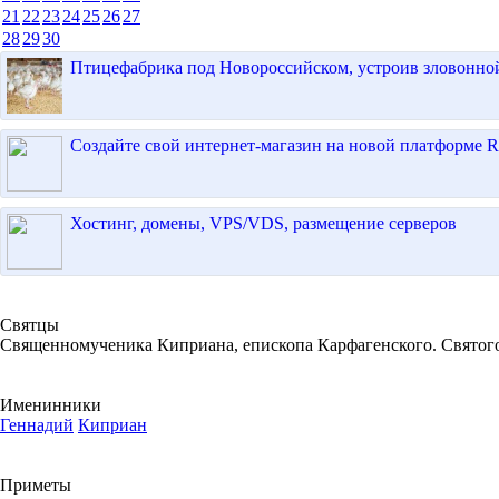
21
22
23
24
25
26
27
28
29
30
Птицефабрика под Новороссийском, устроив зловонной 
Создайте свой интернет-магазин на новой платформе R
Хостинг, домены, VPS/VDS, размещение серверов
Святцы
Священномученика Киприана, епископа Карфагенского. Святого
Именинники
Геннадий
Киприан
Приметы