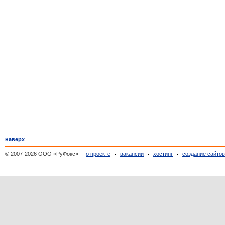
наверх
© 2007-2026 ООО «РуФокс»
о проекте
вакансии
хостинг
создание сайто