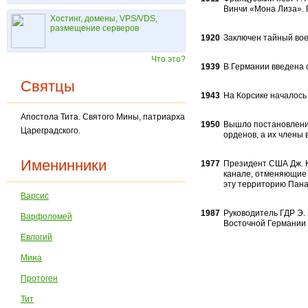
Винчи «Мона Лиза». П
Хостинг, домены, VPS/VDS,
размещение серверов
1920
Заключен тайный вое
Что это?
1939
В Германии введена 
Святцы
1943
На Корсике началось
Апостола Тита. Святого Мины, патриарха
1950
Вышло постановление
Цареградского.
орденов, а их члены
Именинники
1977
Президент США Дж. К
канале, отменяю­щие 
эту территорию Панам
Варсис
1987
Руководитель ГДР Э.
Варфоломей
Восточной Германии
Евлогий
Мина
Протоген
Тит