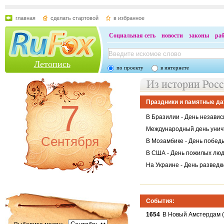
главная
сделать стартовой
в избранное
Социальная сеть
новости
законы
ра
Летопись
по проекту
в интернете
7
Праздники и памятные да
В Бразилии - День незави
Международный день унич
Сентября
В Мозамбике - День побед
В США - День пожилых лю
На Украине - День разведк
События:
1654
В Новый Амстердам (