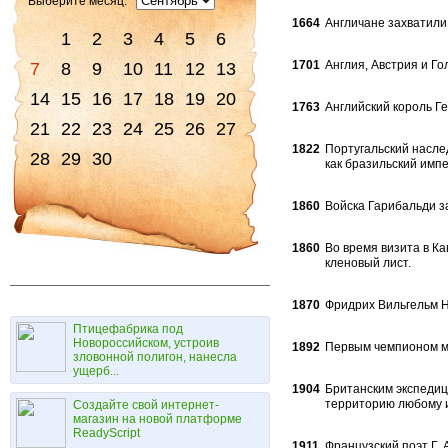
Выберите месяц:
1664
Англичане захватили
1
2
3
4
5
6
1701
Англия, Австрия и Г
7
8
9
10
11
12
13
14
15
16
17
18
19
20
1763
Английский король Ге
21
22
23
24
25
26
27
1822
Португальский насле
28
29
30
как бразильский импе
1860
Войска Гарибальди з
1860
Во время визита в Ка
кленовый лист.
1870
Фридрих Вильгельм Н
Птицефабрика под
Новороссийском, устроив
1892
Первым чемпионом ми
зловонной полигон, нанесла
ущерб...
1904
Британским экспедиц
территорию любо­му 
Создайте свой интернет-
магазин на новой платформе
ReadyScript
1911
Французский поэт Г.