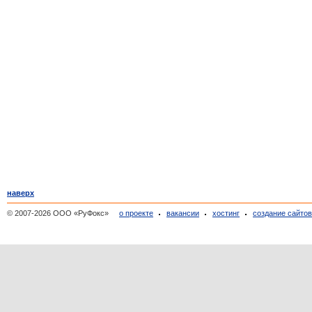
наверх
© 2007-2026 ООО «РуФокс»
о проекте
вакансии
хостинг
создание сайто