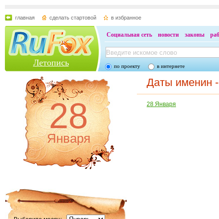
главная
сделать стартовой
в избранное
Социальная сеть
новости
законы
ра
Летопись
по проекту
в интернете
Даты именин 
28
28 Января
Января