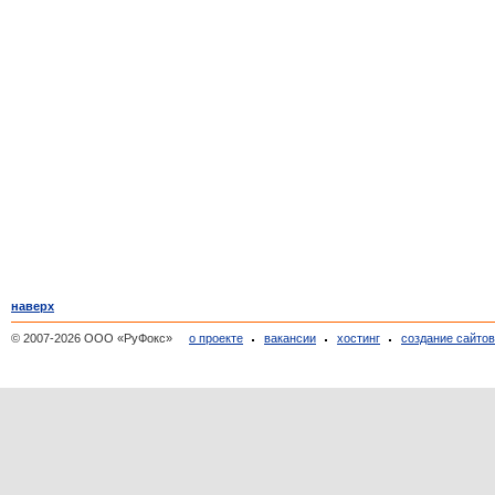
наверх
© 2007-2026 ООО «РуФокс»
о проекте
вакансии
хостинг
создание сайто