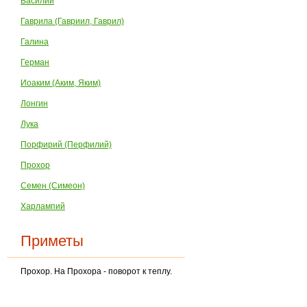
Василий
Гаврила (Гавриил, Гаврил)
Галина
Герман
Иоаким (Аким, Яким)
Лонгин
Лука
Порфирий (Перфилий)
Прохор
Семен (Симеон)
Харлампий
Приметы
Прохор. На Прохора - поворот к теплу.