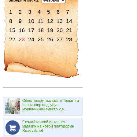
Выберите месяц:
1
2
3
4
5
6
7
8
9
10
11
12
13
14
15
16
17
18
19
20
21
22
23
24
25
26
27
28
Обвел вокруг пальца: в Тольятти
пенсионер подсунул
мошенникам вместо 2,4...
Создайте свой интернет-
магазин на новой платформе
ReadyScript