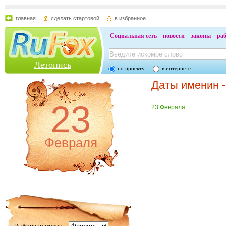
главная
сделать стартовой
в избранное
Социальная сеть
новости
законы
ра
Летопись
по проекту
в интернете
Даты именин -
23
23 Февраля
Февраля