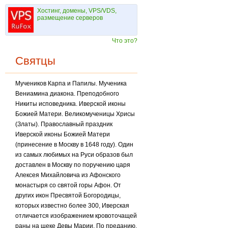
Хостинг, домены, VPS/VDS,
размещение серверов
Что это?
Святцы
Мучеников Карпа и Папилы. Мученика
Вениамина диакона. Преподобного
Никиты испо­ведника. Иверской иконы
Божией Матери. Великомученицы Хрисы
(Златы). Православный праздник
Иверской иконы Божией Матери
(принесение в Москву в 1648 году). Один
из самых любимых на Руси образов был
доставлен в Москву по поручению царя
Алексея Михайловича из Афонского
монастыря со святой горы Афон. От
других икон Пресвятой Богородицы,
которых известно более 300, Иверская
отличается изображением кровоточащей
раны на щеке Девы Марии. По преданию,