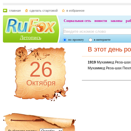
главная
сделать стартовой
в избранное
Социальная сеть
новости
законы
ра
Летопись
по проекту
в интернете
В этот день р
26
1919
Мухаммед Реза-шах
Мухаммед Реза-шах Пехл
Октября