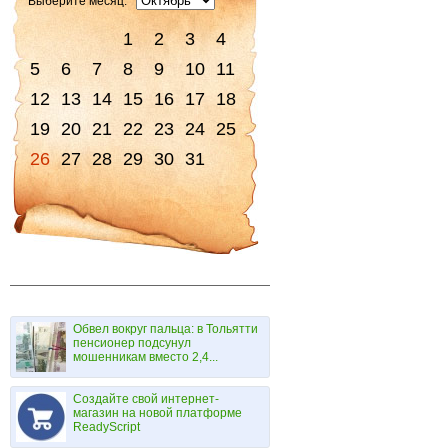
Выберите месяц:
1
2
3
4
5
6
7
8
9
10
11
12
13
14
15
16
17
18
19
20
21
22
23
24
25
26
27
28
29
30
31
Обвел вокруг пальца: в Тольятти
пенсионер подсунул
мошенникам вместо 2,4...
Создайте свой интернет-
магазин на новой платформе
ReadyScript