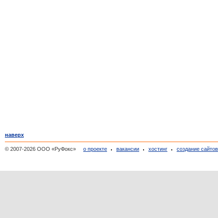
наверх
© 2007-2026 ООО «РуФокс»
о проекте
вакансии
хостинг
создание сайто