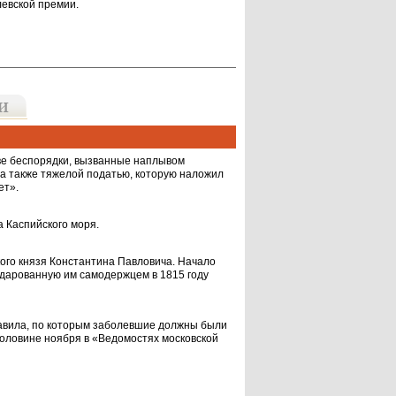
левской премии.
ве бес­порядки, вызванные наплывом
 а также тяжелой пода­тью, которую наложил
ет».
 Каспий­ского моря.
ого кня­зя Константина Павловича. Начало
и дарованную им самодержцем в 1815 году
правила, по которым заболевшие должны были
половине ноября в «Ведомостях мос­ковской