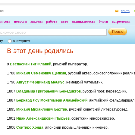
ное
почта
я сеть
новости
законы
работа
авто
недвижимость
блоги
астрология
ту
в интернете
В этот день родились
9
Веспасиан Тит Флавий
, римский император.
1788
Михаил Семенович Щепкин
, русский актер, основоположник реализ
1790
Август Фердинанд Мёбиус
, немецкий математик.
1807
Владимир Григорьевич Бенедиктов
, русский поэт, переводчик.
1887
Бернард Лоу Монтгомери Аламейнский
, английский фельдмаршал
1895
Михаил Михайлович Бахтин
, русский советский литературовед.
1901
Иван Александрович Пырьев
, советский кинорежиссер.
1906
Соитиро Хонда
, японский промышленник и инженер.