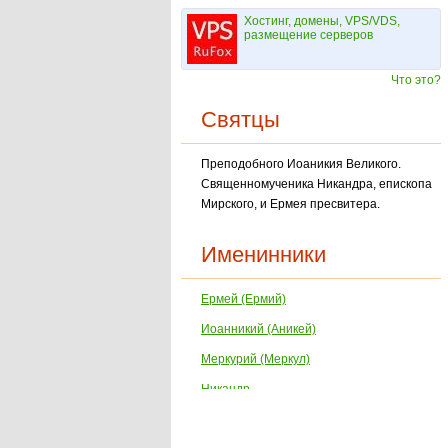
Хостинг, домены, VPS/VDS,
размещение серверов
Что это?
Святцы
Преподобного Иоаникия Великого.
Священномученика Никандра, епископа
Мирского, и Ермея пресвитера.
Именинники
Ермей (Ермий)
Иоанникий (Аникей)
Меркурий (Меркул)
Никандр
Симон