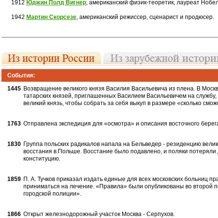
1912
Юджин Полд Вигнер
, американский физик-теоретик, лауреат Нобе
1942
Мартин Скорсезе
, американский режиссер, сценарист и продюсер.
События:
1445
Возвращение великого князя Васи­лия Васильевича из плена. В Моск
татарских князей, приглашенных Василием Василь­евичем на службу,
великий князь, что­бы собрать за себя выкуп в размере «сколь­ко смож
1763
Отправлена экспедиция для «осмот­ра» и описания восточного берега
1830
Группа польских радикалов напала на Бельведер - резиденцию велик
восста­ния в Польше. Восстание было подавлено, и поляки по­терял
конституцию.
1859
П. А. Тучков приказал издать единые для всех московских больниц 
прини­маться на лечение. «Правила» были опубликованы во вто­рой 
городской полиции».
1866
Открыт железнодорожный участок Москва - Серпухов.