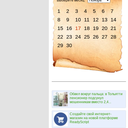
Выберите месяц:
1
2
3
4
5
6
7
8
9
10
11
12
13
14
15
16
17
18
19
20
21
22
23
24
25
26
27
28
29
30
Обвел вокруг пальца: в Тольятти
пенсионер подсунул
мошенникам вместо 2,4...
Создайте свой интернет-
магазин на новой платформе
ReadyScript