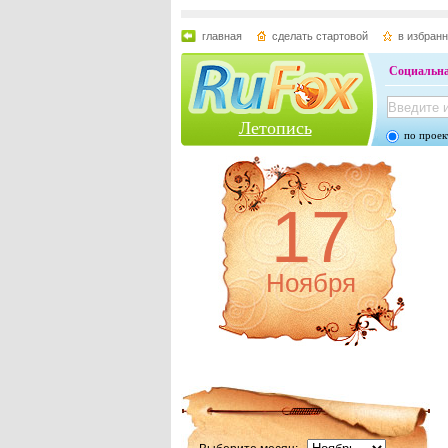
главная
сделать стартовой
в избран
Социальна
Летопись
по проек
17
Ноября