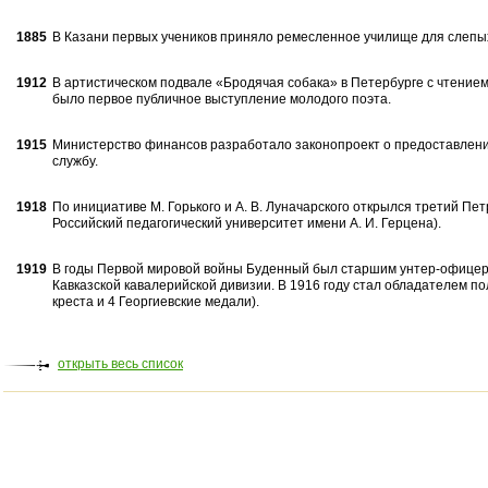
1885
В Казани первых учеников приняло ремесленное училище для слепы
1912
В артистическом подвале «Бродячая собака» в Петербурге с чтением с
было первое публичное выступление молодого поэта.
1915
Министерство финансов разработало законопроект о предоставлен
службу.
1918
По инициативе М. Горького и А. В. Лу­начарского открылся третий Пет
Рос­сийский педагогический университет име­ни А. И. Герцена).
1919
В годы Первой мировой войны Буденный был старшим унтер-офицером
Кавказской кавалерийской дивизии. В 1916 году стал обладателем пол
креста и 4 Георгиев­ские медали).
открыть весь список