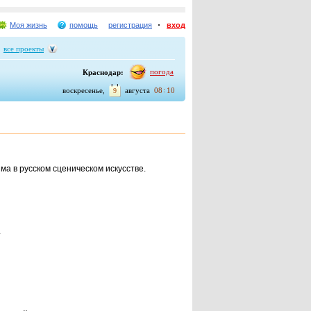
Моя жизнь
помощь
регистрация
вход
все проекты
погода
Краснодар:
воскресенье,
августа
08
10
9
ма в русском сценическом искусстве.
.