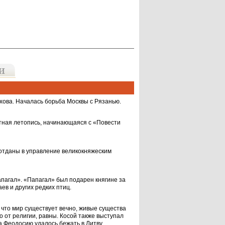
хова. Началась борьба Москвы с Рязанью.
тная ле­топись, начинающаяся с «Повести
 отданы в управление великокняжеским
апагал». «Папагал» был подарен княгине за
ев и других ред­ких птиц.
что мир су­ществует вечно, живые существа
о от религии, равны. Ко­сой также выступал
 Феодосию удалось бе­жать в Литву.