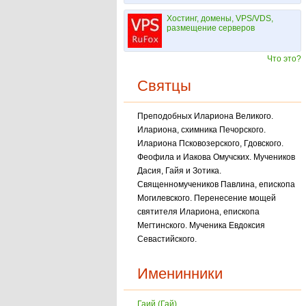
Хостинг, домены, VPS/VDS,
размещение серверов
Что это?
Святцы
Преподобных Илариона Великого.
Илариона, схимника Печорского.
Илариона Псковозерского, Гдовского.
Феофила и Иакова Омучских. Мучеников
Дасия, Гайя и Зотика.
Священномучеников Павлина, епископа
Могилевского. Перенесение мощей
святителя Илариона, епископа
Мегтинского. Мученика Евдоксия
Севастийского.
Именинники
Гаий (Гай)