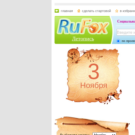
главная
сделать стартовой
в избран
Социальна
Летопись
по проек
3
Ноября