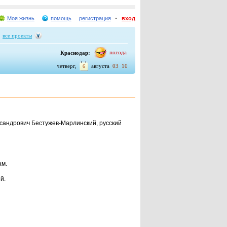
Моя жизнь
помощь
регистрация
вход
все проекты
погода
Краснодар:
:
четверг,
августа
03
10
6
сандрович Бестужев-Марлинский, русский
ам.
й.