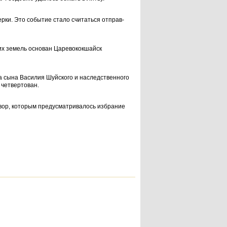
ерки. Это событие стало считаться отправ­
их земель основан Царевококшайск
а сына Василия Шуйского и наследственного
 четвертован.
вор, которым предусматривалось избрание