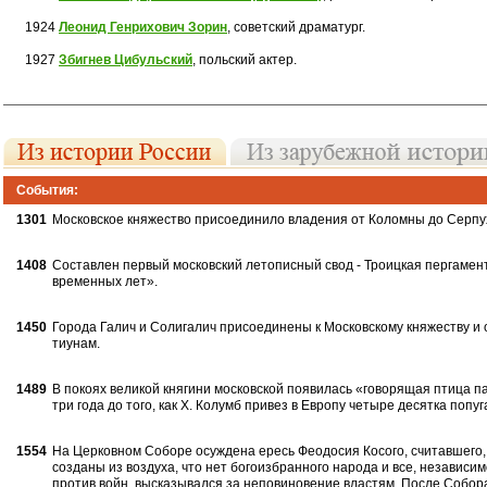
1924
Леонид Генрихович Зорин
, советский драматург.
1927
Збигнев Цибульский
, польский актер.
События:
1301
Московское княжество присоедини­ло владения от Коломны до Серпу
1408
Составлен первый московский лето­писный свод - Троицкая пергамен
времен­ных лет».
1450
Города Галич и Солигалич присоеди­нены к Московскому княжеству и
тиунам.
1489
В покоях великой княгини москов­ской появилась «говорящая птица п
три года до того, как X. Колумб привез в Евро­пу четыре десятка попуга
1554
На Церковном Соборе осуждена ересь Феодосия Косого, считавшего, 
созданы из воздуха, что нет богоизбранного народа и все, независим
против войн, выска­зывался за неповиновение властям. После Собора