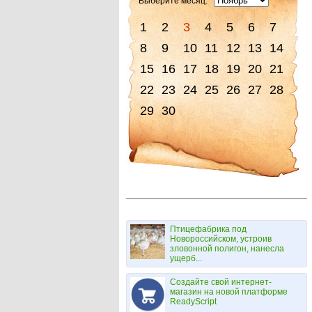
Выберите месяц:
1
2
3
4
5
6
7
8
9
10
11
12
13
14
15
16
17
18
19
20
21
22
23
24
25
26
27
28
29
30
Птицефабрика под
Новороссийском, устроив
зловонной полигон, нанесла
ущерб...
Создайте свой интернет-
магазин на новой платформе
ReadyScript