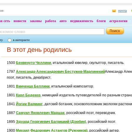
ное
почта
я сеть
новости
законы
работа
авто
недвижимость
блоги
астрология
ту
в интернете
В этот день родились
1500
Бенвенуто Челлини
, итальянский ювелир, скульптор, писатель.
1797
Александр Александрович Бестужев-Марлинекий
Александр Алек
поэт, писа­тель, декабрист.
1801
Винченцо Беллини
, итальянский композитор.
1801
Карл Бедекер
, немецкий издатель путеводителей по разным стран
1841
Йогам Варминг
, датский ботаник, основоположник экологии растени
1887
Самуил Яковлевич Маршак
, российский поэт, переводчик.
1895
Эдуард Георгиевич Багрицкий (Дзюбин)
, российский поэт.
1900
Михаил Федорович Астангов (Ружников)
, российский актер.