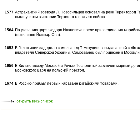
1577
Астраханский воевода Л. Новосиль­цев основал на реке Терек город Т
ным пунктом в истории Теркского казачь­его войска.
1584
По указанию царя Федора Ивановича после присоединения марийск
(нынешняя Йош­кар-Ола).
1653
В Голштинии задержан самозванец Т. Анкудинов, выдававший себя з
вла­детеля Северской Украины. Самозванец был привезен в Москву и
1656
В Вильно между Москвой и Речью Посполитой заключен мирный дого
мо­сковского царя на польский престол.
1674
В Россию прибыл первый караване китайскими товарами.
открыть весь список