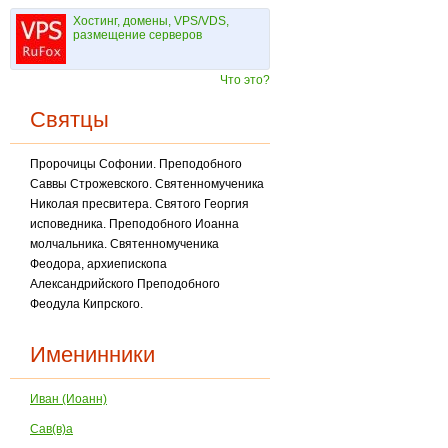
Хостинг, домены, VPS/VDS,
размещение серверов
Что это?
Святцы
Пророчицы Софонии. Преподобного
Саввы Строжевского. Святенномученика
Николая пресвитера. Святого Георгия
исповедника. Преподобного Иоанна
молчальника. Святен­номученика
Феодора, архиепископа
Александрийского Преподобного
Феодула Кипр­ского.
Именинники
Иван (Иоанн)
Сав(в)а