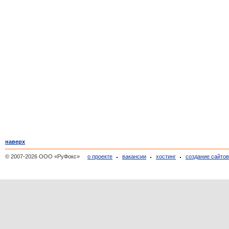
наверх
© 2007-2026 ООО «РуФокс»
о проекте
вакансии
хостинг
создание сайто