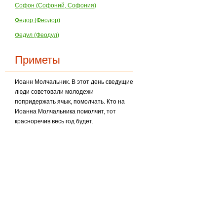
Софон (Софоний, Софония)
Федор (Феодор)
Федул (Феодул)
Приметы
Иоанн Молчальник. В этот день сведущие
люди советовали молодежи
попридержать ячык, помолчать. Кто на
Иоанна Молчальника помолчит, тот
красноречив весь год будет.