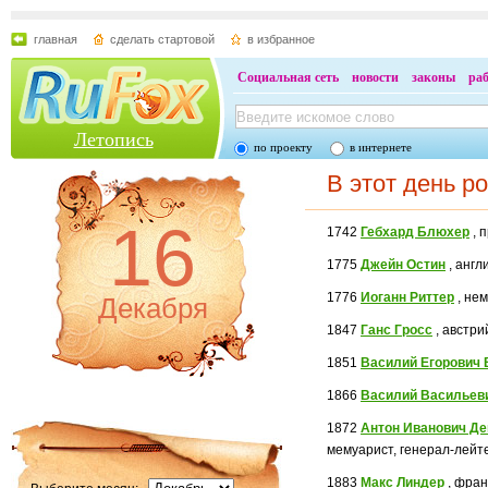
главная
сделать стартовой
в избранное
Социальная сеть
новости
законы
ра
Летопись
по проекту
в интернете
В этот день р
16
1742
Гебхард Блюхер
, 
1775
Джейн Остин
, англ
1776
Иоганн Риттер
, не
Декабря
1847
Ганс Гросс
, австри
1851
Василий Егорович 
1866
Василий Васильев
1872
Антон Иванович Де
мемуарист, генерал-лейт
1883
Макс Линдер
, фран