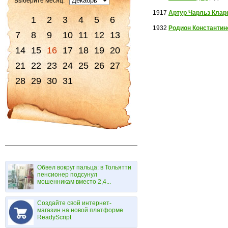
Выберите месяц:
1917
Артур Чарльз Клар
1
2
3
4
5
6
1932
Родион Константи
7
8
9
10
11
12
13
14
15
16
17
18
19
20
21
22
23
24
25
26
27
28
29
30
31
Обвел вокруг пальца: в Тольятти
пенсионер подсунул
мошенникам вместо 2,4...
Создайте свой интернет-
магазин на новой платформе
ReadyScript