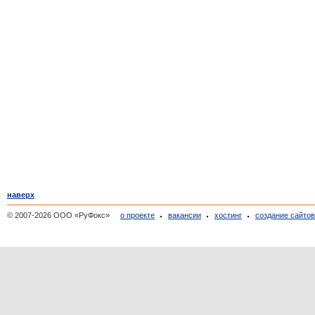
наверх
© 2007-2026 ООО «РуФокс»
о проекте
вакансии
хостинг
создание сайто