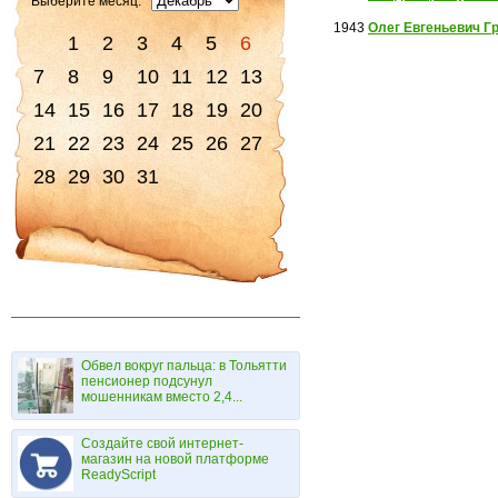
Выберите месяц:
1943
Олег Евгеньевич Г
1
2
3
4
5
6
7
8
9
10
11
12
13
14
15
16
17
18
19
20
21
22
23
24
25
26
27
28
29
30
31
Обвел вокруг пальца: в Тольятти
пенсионер подсунул
мошенникам вместо 2,4...
Создайте свой интернет-
магазин на новой платформе
ReadyScript