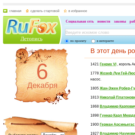
главная
сделать стартовой
в избранное
Социальная сеть
новости
законы
ра
Летопись
по проекту
в интернете
В этот день р
6
1421
Генрих VI
, король А
1778
Жозеф Луи Гей-Лю
насос.
Декабря
1805
Жан-Эжен Робер-Г
1813
Николай Платонови
1868
Владимир Карпови
1898
Гуннар Карл Мюрд
1900
Герман Арсиньегас
1927
Владимир Наумови