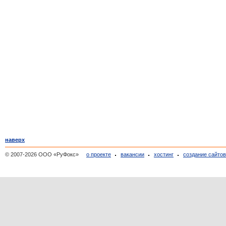
наверх
© 2007-2026 ООО «РуФокс»
о проекте
вакансии
хостинг
создание сайто