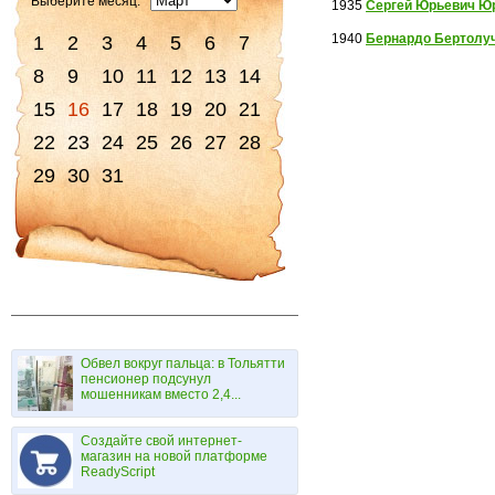
Выберите месяц:
1935
Сергей Юрьевич Ю
1940
Бернардо Бертолу
1
2
3
4
5
6
7
8
9
10
11
12
13
14
15
16
17
18
19
20
21
22
23
24
25
26
27
28
29
30
31
Обвел вокруг пальца: в Тольятти
пенсионер подсунул
мошенникам вместо 2,4...
Создайте свой интернет-
магазин на новой платформе
ReadyScript