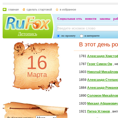
главная
сделать стартовой
в избранное
Социальная сеть
новости
законы
ра
Летопись
по проекту
в интернете
В этот день р
16
1781
Александр Христо
1787
Георг Симон Ом
, н
1803
Николай Михайлов
Марта
1859
Александр Степан
1884
Александр Романо
1890
Соломон Михайлов
1920
Михаил Абрамович
1921
Питер Устинов
, анг