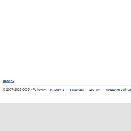
наверх
© 2007-2026 ООО «РуФокс»
о проекте
вакансии
хостинг
создание сайто