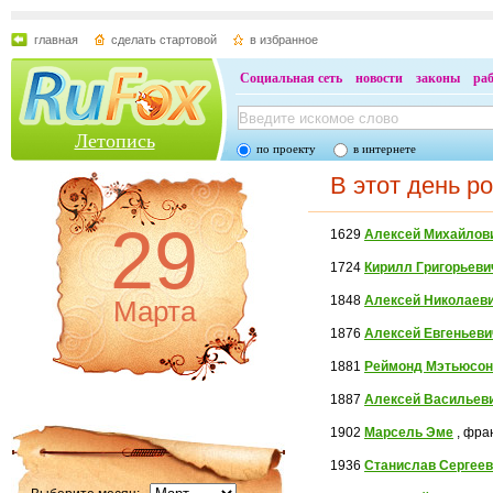
главная
сделать стартовой
в избранное
Социальная сеть
новости
законы
ра
Летопись
по проекту
в интернете
В этот день р
29
1629
Алексей Михайлов
1724
Кирилл Григорьеви
1848
Алексей Николаеви
Марта
1876
Алексей Евгеньеви
1881
Реймонд Мэтьюсон
1887
Алексей Васильев
1902
Марсель Эме
, фра
1936
Станислав Сергеев