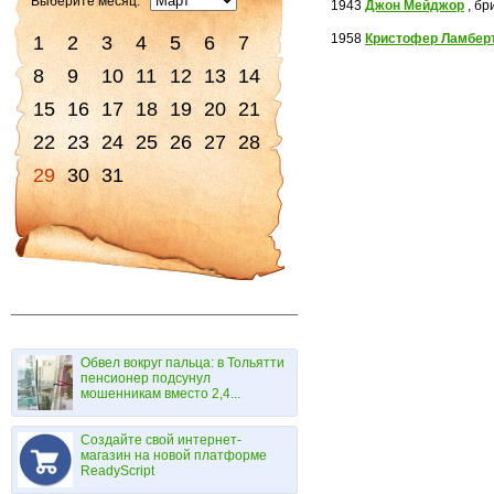
Выберите месяц:
1943
Джон Мейджор
, бр
1958
Кристофер Ламбер
1
2
3
4
5
6
7
8
9
10
11
12
13
14
15
16
17
18
19
20
21
22
23
24
25
26
27
28
29
30
31
Обвел вокруг пальца: в Тольятти
пенсионер подсунул
мошенникам вместо 2,4...
Создайте свой интернет-
магазин на новой платформе
ReadyScript