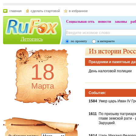
главная
сделать стартовой
в избранное
Социальная сеть
новости
законы
ра
Летопись
по проекту
в интернете
18
Праздники и памятные да
День налоговой полиции
Марта
События:
1584
Умер царь Иван IV Г
1611
По призыву патриарх
главе земской рати -
Заруцкий.
1614
Царь Михаил Федорови