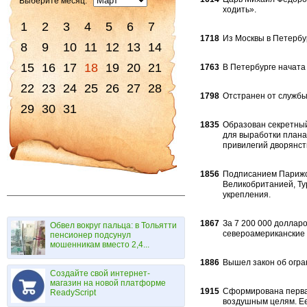
Выберите месяц:
ходить».
1
2
3
4
5
6
7
1718
Из Москвы в Петербу
8
9
10
11
12
13
14
15
16
17
18
19
20
21
1763
В Петербурге начата
22
23
24
25
26
27
28
1798
Отстранен от службы
29
30
31
1835
Образован секретный
для выработки плана
привилегий дворянст
1856
Подписанием Парижск
Великобританией, Ту
укрепления.
1867
За 7 200 000 доллар
Обвел вокруг пальца: в Тольятти
североамериканские 
пенсионер подсунул
мошенникам вместо 2,4...
1886
Вышел закон об огра
Создайте свой интернет-
магазин на новой платформе
1915
Сформирована первая
ReadyScript
воздушным целям. Ее