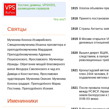
Хостинг, домены, VPS/VDS,
1915
Хлопок объявлен пр
размещение серверов
1918
Принято постановлен
Что это?
Святцы
1918
Страны Антанты заяв
1919
В Москве открылся V
Мученика Конона Исаврийского.
денежных отношений 
Священномученика Иоанна пресвитера и
преподобномученика Мардария.
1920
Вышел декрет ВЦИК, 
Преподобномученика Адриана
следствием, в лагер
Пошехонского, Ярославского. Мученицы
революционных триб
Ираиды. Обретение мощей благоверного
князя Феодора Смоленского и чад его
1921
Кронштадский мятеж 
Давида и Константина, Ярославских
плен 2444 человек, 
подавлению мятежа п
чудотворцев. Мученика Онисия. Мученика
Конона градаря. Преподобного Марка
1921
После провала поход
Постника. Преподобного Исихия.
между РСФСР, Украин
земли Белоруссии и 
ХVIII-ХХ веках.
Именинники