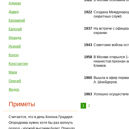
1922
В Москве основана о
Адриан
Давид
1922
Создана Международ
секретных служб.
Евлампий
1937
На встрече с офицер
Евлогий
охранки.
Ираида
1943
Советские войска ос
Исихий
Конон
1958
В Москве открылся 1
пианистов признан а
Константин
Климов.
Марк
1960
Вышла в эфир первая
Онисий
А. Шнейдеров.
Федор
1963
Успешно осуществлен
Приметы
1
2
Считается, что в день Конона Градаря-
Огородника нужно хотя бы раз копнуть
огород - урожай высоким будет. Пришло