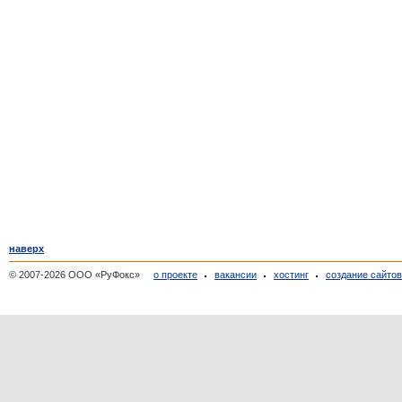
наверх
© 2007-2026 ООО «РуФокс»
о проекте
вакансии
хостинг
создание сайто