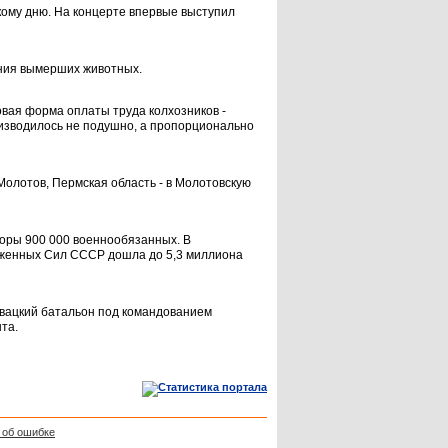
ому дню. На концерте впервые выступил
ения вымерших животных.
вая форма оплаты труда колхозников -
оизводилось не подушно, а пропорционально
Молотов, Пермская область - в Молотовскую
оры 900 000 военнообязанных. В
уженных Сил СССР дошла до 5,3 миллиона
овацкий батальон под командованием
та.
 об ошибке