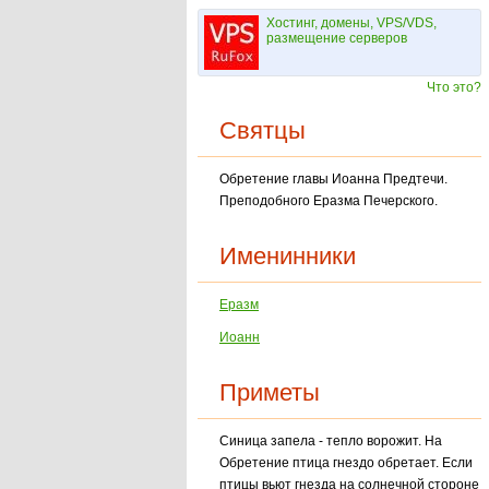
Хостинг, домены, VPS/VDS,
размещение серверов
Что это?
Святцы
Обретение главы Иоанна Предтечи.
Преподобного Еразма Печерского.
Именинники
Еразм
Иоанн
Приметы
Синица запела - тепло ворожит. На
Обретение птица гнездо обретает. Если
птицы вьют гнезда на солнечной стороне