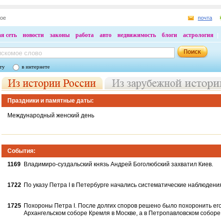
ное
почта
я сеть
новости
законы
работа
авто
недвижимость
блоги
астрология
ту
в интернете
Праздники и памятные даты:
Международный женский день
События:
1169
Владимиро-суздальский князь Андрей Боголюбский захватил Киев.
1722
По указу Петра I в Петербурге начались систематические наблюдения
1725
Похороны Петра I. После долгих споров решено было похоронить его
Архангельском соборе Кремля в Москве, а в Петропавловском соборе