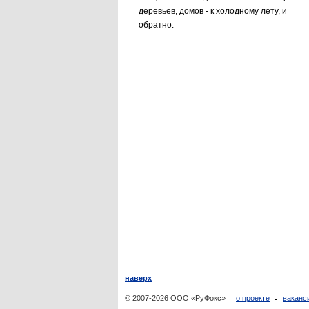
деревьев, домов - к холодному лету, и
обратно.
наверх
© 2007-2026 ООО «РуФокс»
о проекте
ваканс