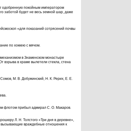
верг одобренную покойным императором
его заботой будет не весь земной шар, даже
ейсмоскоп «для показаний сотрясений почвы
ание по хоккею с мячом.
 механизмом в Знаменском монастыре
От взрыва в храме вылетели стекла, стена
омов, М. В. Добужинский, Н. К. Рерих, Е. Е.
ева.
им флотом прибыл адмирал С. О. Макаров.
рошюру Л. Н. Толстого «Три дня в деревне»,
 и вызывающие враждебные отношения к