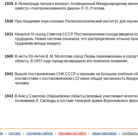
1929
В Ленинграде прошел концерт, посвященный Международному женск
оркестр «театрализованного джаза» Л. О. Утесова.
1930
При Академии наук основан Палеозоологический институт для изуч
1931
Начался VI съезд Советов СССР. Постановлением съезда введена но
трудодень. Новая система означала, что распределение отныне пр
трудовому вкладу каждого.
1940
В честь 50-летия В. М. Молотова город Пермь переименован в город 
область. В 1957 году городу возвращено его исконное название.
1941
Вышло постановление СНК СССР о призыве на большие учебные сб
соответствии с постановлением к 22 июня общая численность Воор
человек.
1943
В бою у Соколово (Харьковская область) впервые участвовал чехосл
полковника Л. Свободы в составе танковой армии Воронежского фрон
1
2
ии
хостинг
создание сайтов
реклама на сайте
наши партнеры
сообщить