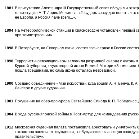
1881
В присутствии Александра III Государственный совет обсудил и от
конституцию М. Т. Лорис-Меликова. «Государь сразу дал понять, что 
не Европа, а Россия паче всего...».
1894
На метеорологической станции в Красноводске установлен первый с
при землетрясении».
1898
В Петербурге, на Северном катке, состоялось первое в России состяз
1898
Террористы-революционеры заложили разрывной снаряд с часовым
Курской губернии, к чудотворной иконе Божией Матери «Знамение». 
пошла трещинами, но сама икона осталась невредимой.
1900
Создано объединение «Мир искусства», куда вошли А. Н. Бенуа, К. А. С
Лансере и другие художники.
1901
Покушение на обер-прокурора Святейшего Синода К. П. Победоносц
1904
В ходе русско-японской войны в Порт-Артур для командования русск
1912
Московская судебная палата постановила арестовать и уничтожить б
так как она заключает «суждения, возбуждающие классовую вражду
правительству».