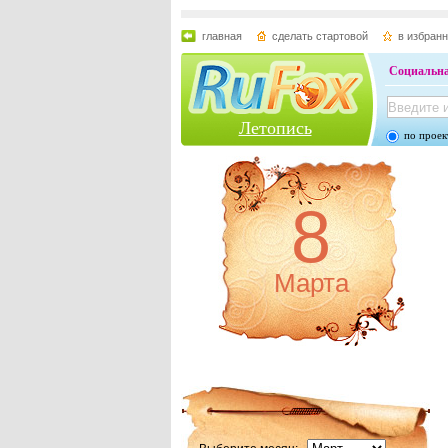
главная
сделать стартовой
в избран
Социальна
Летопись
по проек
8
Марта