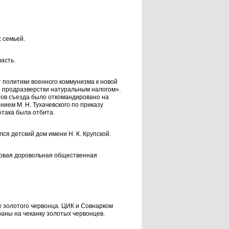
 семьей.
асть.
 политики военного коммунизма к новой
е продразверстки натуральным налогом».
тов съезда было откомандировано на
ием М. Н. Тухачевского по приказу
Атака была отбита.
ся детский дом имени Н. К. Крупской.
совая доровольная общественная
у золотого червонца. ЦИК и Совнарком
аны на чеканку золотых червонцев.