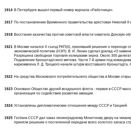
1914
В Петербурге вышел первый номер журнала «Работница».
1917
По постановлению Временного правительства арестован Николай II с
1918
Восстание казачества против советской власти охватило Донскую обл
1921
В Москве начался X съезд РКП(б), принявший решение о переходе от
экономической политике (НЭП). В. И. Ленин сделал доклад «О замен
Разрешена свободная торговля излишками зерна. Около 300 делега
Подавление Кронштадтского мятежа. Части 7-й армии под командован
наркомвоена Л. Д. Троцкого начали штурм восставшего Кронштадта. 
1922
На средства Московского потребительского общества в Москве открыл
1923
Основано Общество друзей воздушного флота - первая в СССР мас
организация по содействию развитию авиации.
1924
Установлены дипломатические отношения между СССР и Грецией.
1925
Госбанк СССР дал заказ ленинградскому Монетному двору на чеканк
приняли решение о постепенной передаче всего золотого запаса стр