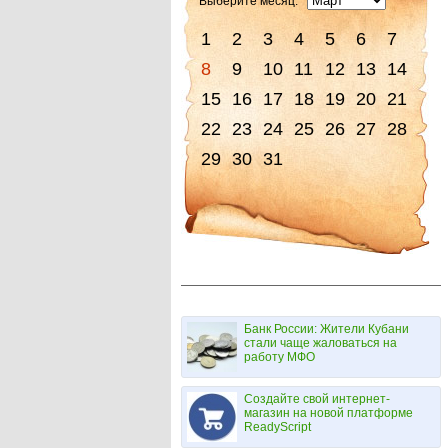
Выберите месяц:
1
2
3
4
5
6
7
8
9
10
11
12
13
14
15
16
17
18
19
20
21
22
23
24
25
26
27
28
29
30
31
Банк России: Жители Кубани
стали чаще жаловаться на
работу МФО
Создайте свой интернет-
магазин на новой платформе
ReadyScript