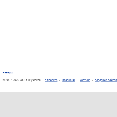
наверх
© 2007-2026 ООО «РуФокс»
о проекте
вакансии
хостинг
создание сайто