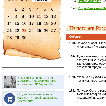
Выберите месяц:
1943
Хулио Иглесиас
, и
1945
Игорь Сергеевич И
1
2
3
4
5
6
7
8
9
10
11
12
13
14
15
16
17
18
19
20
21
22
23
24
25
26
27
События:
28
29
30
1608
Начало обороны Трои
Александра Лисовског
1694
В деревне Кожухово 
пятиугольни­ка, окру
две части: стрелецки
атаковали городок и
1698
Увезена в Суздальск
В Нижнекамске 75 человек
постригли в монахи­
обратились за медпомощью
после атаки БПЛА, погибли...
1731
По указу Сената вокр
таможню товаров. Дл
Создайте свой интернет-
магазин на новой платформе
(«компанейщиками») 
ReadyScript