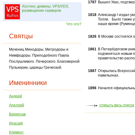
1787
Вышел Указ, подтвер
Хостинг, домены, VPS/VDS,
размещение серверов
1818
Александр I издал ук
Толли. Было также ук
наше время (Румянце
Что это?
Святцы
1826
В Москве состоялся 
1861
В Петербургском уни
Мучениц Минодоры, Митродоры и
подчиняться новым п
Нимфодоры. Преподобного Павла
правительство распо
Послушливого. Печерского. Благоверной
Пульхерии, царицы Греческой.
1887
Открылась Всероссий
павильонах.
Именинники
1896
Начался официальный
Андрей
Апеллий
открыть весь список
Варипсав
Иоасаф
Климент