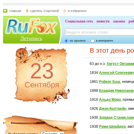
главная
сделать стартовой
в избранное
Социальная сеть
новости
законы
ра
Летопись
по проекту
в интернете
В этот день р
23
63 до н.э.
Август Октави
1834
Алексей Сергеевич
1861
Роберт Бош
, немец
Сентября
1898
Клавдия Николаев
1916
Альдо Моро
, премь
1926
Джон Колтрейн
, ам
1936
Эдвард Станислав
1938
Роми Шнайдер
, ав