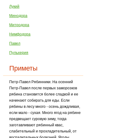
Лукий
Минодора
Митродора
Нимфодора
Павел
Пульхерия
Приметы
Петр-Павел Рябинники. На осенний
Петр-Павел после первых заморозков
рябина стано­вится более сладкой и ее
начинают собирать для еды. Если
рябины в лесу много - осень дождливая,
если мало - сухая. Много ягод на рябине
предвещает суровую зиму, тогда
заготавливают рябинный квас,
слабительный и прохладительный, от
воспалительных бо­лезней. Ягоды