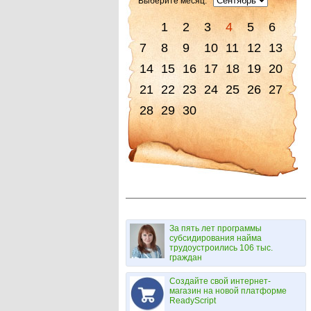
Выберите месяц:
1
2
3
4
5
6
7
8
9
10
11
12
13
14
15
16
17
18
19
20
21
22
23
24
25
26
27
28
29
30
За пять лет программы
субсидирования найма
трудоустроились 106 тыс.
граждан
Создайте свой интернет-
магазин на новой платформе
ReadyScript