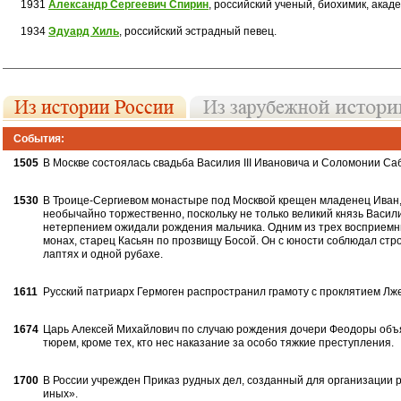
1931
Александр Сергеевич Спирин
, российский ученый, биохимик, акад
1934
Эдуард Хиль
, российский эстрадный певец.
События:
1505
В Москве состоялась свадьба Васи­лия III Ивановича и Соломонии Саб
1530
В Троице-Сергиевом монастыре под Москвой крещен младенец Иван
необычайно торжест­венно, поскольку не только великий князь Васили
нетерпением ожидали рождения маль­чика. Одним из трех восприемни
монах, старец Касьян по прозвищу Босой. Он с юности соблюдал стр
лаптях и одной рубахе.
1611
Русский патриарх Гермоген распро­странил грамоту с проклятием Лже
1674
Царь Алексей Михайлович по слу­чаю рождения дочери Феодоры объ
тюрем, кроме тех, кто нес наказание за осо­бо тяжкие преступления.
1700
В России учрежден Приказ рудных дел, созданный для организации р
иных».