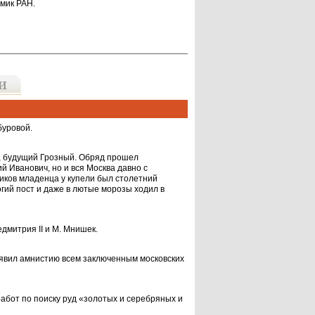
емик РАН.
уро­вой.
, будущий Грозный. Обряд прошел
й Иванович, но и вся Москва давно с
ков мла­денца у купели был столетний
огий пост и даже в лютые морозы ходил в
дмитрия II и М. Мнишек.
явил амнистию всем заключенным московских
абот по поиску руд «золотых и серебряных и