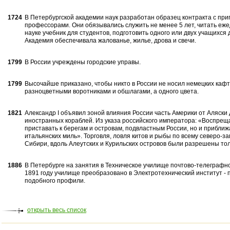
1724
В Петербургской академии наук раз­работан образец контракта с пр
профес­сорами. Они обязывались служить не ме­нее 5 лет, читать еже
науке учебник для студентов, подготовить одного или двух учащихся
Академия обеспечивала жалова­нье, жилье, дрова и свечи.
1799
В России учреждены городские управы.
1799
Высочайше приказано, чтобы никто в России не носил немецких кафта
разноцветными во­ротниками и обшлагами, а одного цвета.
1821
Александр I объявил зоной влияния России часть Америки от Аляски 
иностран­ных кораблей. Из указа российского императора: «Воспрещ
приставать к берегам и островам, подвластным России, но и при­ближ
итальянских миль». Торговля, ловля китов и рыбы по всему северо-з
Сибири, вдоль Алеутских и Курильских островов были разрешены тол
1886
В Петербурге на занятия в Техниче­ское училище почтово-телеграфн
1891 году училище преобразовано в Электротехнический институт -
подоб­ного профили.
открыть весь список