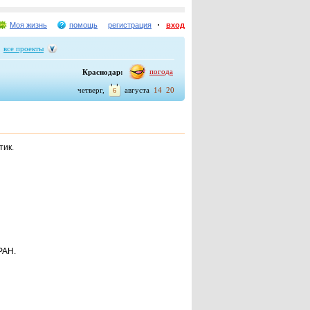
Моя жизнь
помощь
регистрация
вход
все проекты
погода
Краснодар:
четверг,
августа
14
20
6
тик.
РАН.