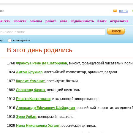
ное
почта
я сеть
новости
законы
работа
авто
недвижимость
блоги
астрология
ту
в интернете
В этот день родились
1768
Франсуа Рене де Шатобриан
, виконт, французский писатель и поли
1824
Антон Брукнер
, австрийский композитор, органист, педагог.
1877
Карлис Улманис
, президент Латвии.
1882
Леонхард Франк
, немецкий писатель.
1913
Ренато Кастеллани
, итальянский кинорежиссер.
1916
Александр Ефимович Шейндлин
, российский энергетик, академик 
1918
Эрне Урбан
, венгерский писатель.
1929
Нина Николаевна Ургант
, российская актриса.