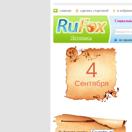
главная
сделать стартовой
в избран
Социальна
Летопись
по проек
4
Сентября