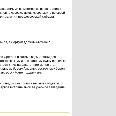
иглашае­мыми во множестве из-за границы
дневно часовую лек­цию, составить по своей
 для занятия профессорской ка­федры.
нов, а сюр­туки должны быть не с
до Оре­гона и закрыл воды Аляски для
ается всякому иностранному судну не только
аться к ним на расстояние менее ста
ападному берегу Америки, восточному берегу
ько российским поддан­ным.
ого ве­домства пришли первые студенты. В
 первое в стране высшее учебное заведение