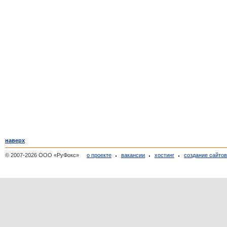
наверх
© 2007-2026 ООО «РуФокс»
о проекте
вакансии
хостинг
создание сайто