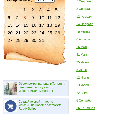
Выберите месяц:
7 Февраля
8 Февраля
1
2
3
4
5
12 Февраля
6
7
8
9
10
11
12
14 Февраля
13
14
15
16
17
18
19
10 Марта
20
21
22
23
24
25
26
6 Апреля
27
28
29
30
31
16 Мая
31 Мая
25 Июня
8 Июля
12 Июля
Обвел вокруг пальца: в Тольятти
13 Июля
пенсионер подсунул
мошенникам вместо 2,4...
22 Августа
6 Сентября
Создайте свой интернет-
магазин на новой платформе
16 Сентября
ReadyScript