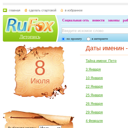
главная
сделать стартовой
в избранное
Социальная сеть
новости
законы
ра
Летопись
по проекту
в интернете
Даты именин -
8
Тайна имени: Петр
3 Января
10 Января
Июля
22 Января
25 Января
26 Января
29 Января
4 Февраля