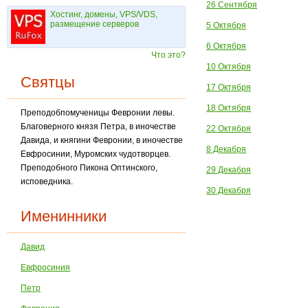
26 Сентября
Хостинг, домены, VPS/VDS,
размещение серверов
5 Октября
6 Октября
Что это?
10 Октября
Святцы
17 Октября
18 Октября
Преподобпомученицы Февронии левы.
Благоверного князя Петра, в иночестве
22 Октября
Давида, и княгини Февронии, в иночестве
8 Декабря
Евфросинии, Муромских чудотворцев.
Преподобного Пи­кона Оптинского,
29 Декабря
исповедника.
30 Декабря
Именинники
Давид
Евфросиния
Петр