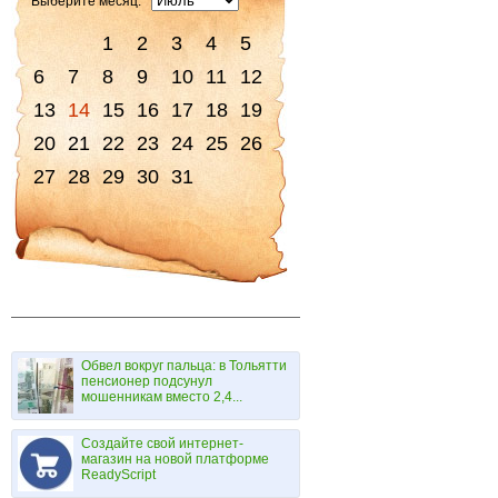
Выберите месяц:
1
2
3
4
5
6
7
8
9
10
11
12
13
14
15
16
17
18
19
20
21
22
23
24
25
26
27
28
29
30
31
Обвел вокруг пальца: в Тольятти
пенсионер подсунул
мошенникам вместо 2,4...
Создайте свой интернет-
магазин на новой платформе
ReadyScript