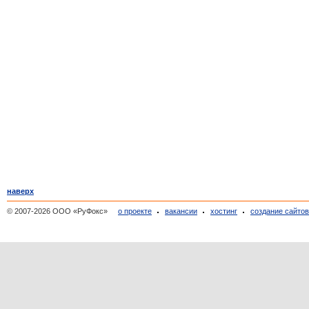
наверх
© 2007-2026 ООО «РуФокс»
о проекте
вакансии
хостинг
создание сайто