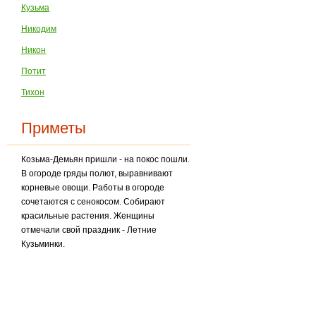
Кузьма
Никодим
Никон
Потит
Тихон
Приметы
Козьма-Демьян пришли - на покос пошли.
В огороде гряды полют, выравнивают
корневые овощи. Работы в огороде
сочетаются с сенокосом. Собирают
красильные растения. Жен­щины
отмечали свой праздник - Летние
Кузьминки.