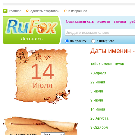
главная
сделать стартовой
в избранное
Социальная сеть
новости
законы
ра
Летопись
по проекту
в интернете
Даты именин -
14
Тайна имени: Тихон
7 Апреля
29 Июня
Июля
5 Июля
9 Июля
14 Июля
26 Августа
9 Октября