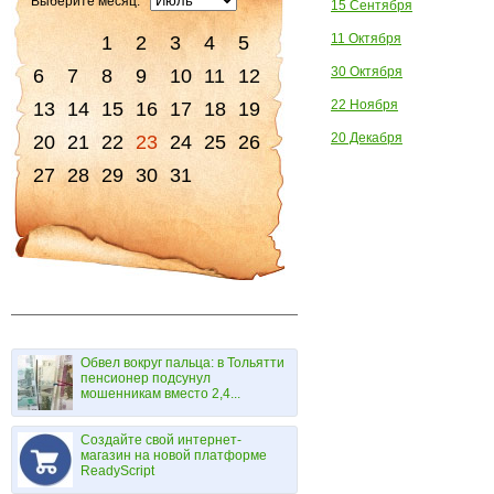
Выберите месяц:
15 Сентября
11 Октября
1
2
3
4
5
30 Октября
6
7
8
9
10
11
12
22 Ноября
13
14
15
16
17
18
19
20 Декабря
20
21
22
23
24
25
26
27
28
29
30
31
Обвел вокруг пальца: в Тольятти
пенсионер подсунул
мошенникам вместо 2,4...
Создайте свой интернет-
магазин на новой платформе
ReadyScript