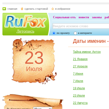
главная
сделать стартовой
в избранное
Социальная сеть
новости
законы
ра
Летопись
по проекту
в интернете
Даты именин -
23
Тайна имени: Антон
21 Января
27 Апреля
Июля
7 Июня
7 Июля
19 Июля
23 Июля
22 Августа