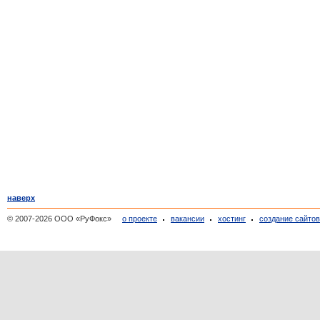
наверх
© 2007-2026 ООО «РуФокс»
о проекте
вакансии
хостинг
создание сайто