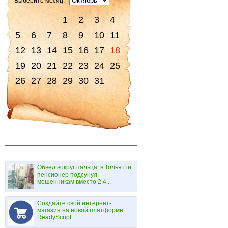
Выберите месяц:
1
2
3
4
5
6
7
8
9
10
11
12
13
14
15
16
17
18
19
20
21
22
23
24
25
26
27
28
29
30
31
Обвел вокруг пальца: в Тольятти
пенсионер подсунул
мошенникам вместо 2,4...
Создайте свой интернет-
магазин на новой платформе
ReadyScript