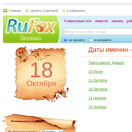
главная
сделать стартовой
в избранное
Социальная сеть
новости
законы
ра
Летопись
по проекту
в интернете
Даты именин 
18
Тайна имени: Демьян
14 Июля
11 Октября
Октября
18 Октября
14 Ноября
15 Ноября