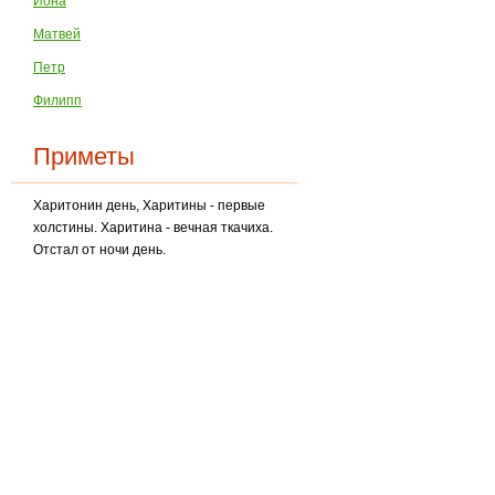
Иона
Матвей
Петр
Филипп
Приметы
Харитонин день, Харитины - первые
холстины. Харитина - вечная ткачиха.
Отстал от ночи день.