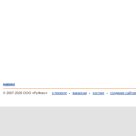
наверх
© 2007-2026 ООО «РуФокс»
о проекте
вакансии
хостинг
создание сайто