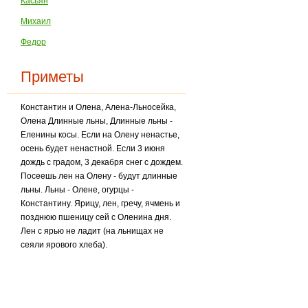
Касьян
Михаил
Федор
Приметы
Константин и Олена, Алена-Льносейка,
Олена Длинные льны, Длинные льны -
Еленины косы. Если на Олену ненастье,
осень будет ненастной. Если 3 июня
дождь с градом, 3 декабря снег с дождем.
Посеешь лен на Олену - будут длинные
льны. Льны - Олене, огурцы -
Константину. Ярицу, лен, гречу, ячмень и
позднюю пшеницу сей с Оленина дня.
Лен с ярью не ладит (на льнищах не
сеяли ярового хлеба).