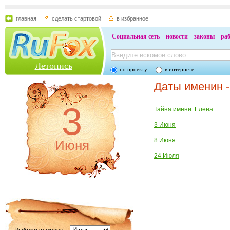
главная
сделать стартовой
в избранное
Социальная сеть
новости
законы
ра
Летопись
по проекту
в интернете
Даты именин 
3
Тайна имени: Елена
3 Июня
8 Июня
Июня
24 Июля