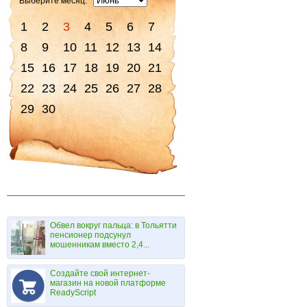
Выберите месяц:
1
2
3
4
5
6
7
8
9
10
11
12
13
14
15
16
17
18
19
20
21
22
23
24
25
26
27
28
29
30
Обвел вокруг пальца: в Тольятти
пенсионер подсунул
мошенникам вместо 2,4...
Создайте свой интернет-
магазин на новой платформе
ReadyScript