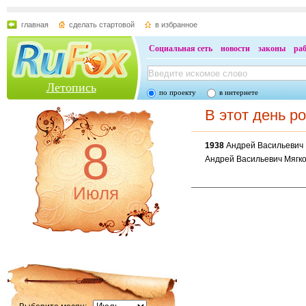
главная
сделать стартовой
в избранное
Социальная сеть
новости
законы
ра
Летопись
по проекту
в интернете
В этот день р
8
1938
Андрей Васильевич 
Андрей Васильевич Мягков
Июля