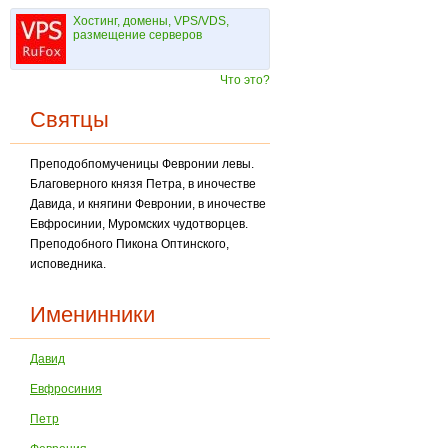
Хостинг, домены, VPS/VDS,
размещение серверов
Что это?
Святцы
Преподобпомученицы Февронии левы.
Благоверного князя Петра, в иночестве
Давида, и княгини Февронии, в иночестве
Евфросинии, Муромских чудотворцев.
Преподобного Пи­кона Оптинского,
исповедника.
Именинники
Давид
Евфросиния
Петр