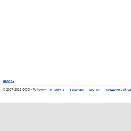
наверх
© 2007-2026 ООО «РуФокс»
о проекте
вакансии
хостинг
создание сайто