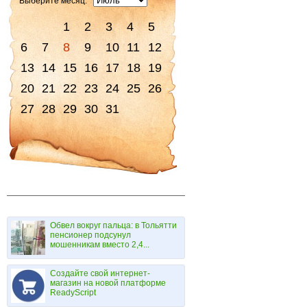
Выберите месяц:
1
2
3
4
5
6
7
8
9
10
11
12
13
14
15
16
17
18
19
20
21
22
23
24
25
26
27
28
29
30
31
Обвел вокруг пальца: в Тольятти
пенсионер подсунул
мошенникам вместо 2,4...
Создайте свой интернет-
магазин на новой платформе
ReadyScript