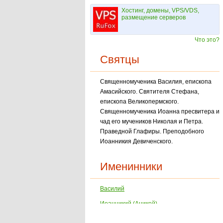
Хостинг, домены, VPS/VDS,
размещение серверов
Что это?
Святцы
Священномученика Василия, епископа
Амасийского. Святителя Стефана,
епископа Великопермского.
Священномученика Иоанна пресвитера и
чад его мучеников Николая и Пет­ра.
Праведной Глафиры. Преподобного
Иоанникия Девиченского.
Именинники
Василий
Иоанникий (Аникей)
Степан (Стефан)