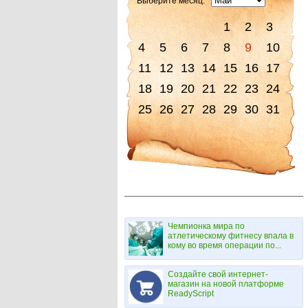
Выберите месяц:
1
2
3
4
5
6
7
8
9
10
11
12
13
14
15
16
17
18
19
20
21
22
23
24
25
26
27
28
29
30
31
Чемпионка мира по
атлетическому фитнесу впала в
кому во время операции по...
Создайте свой интернет-
магазин на новой платформе
ReadyScript