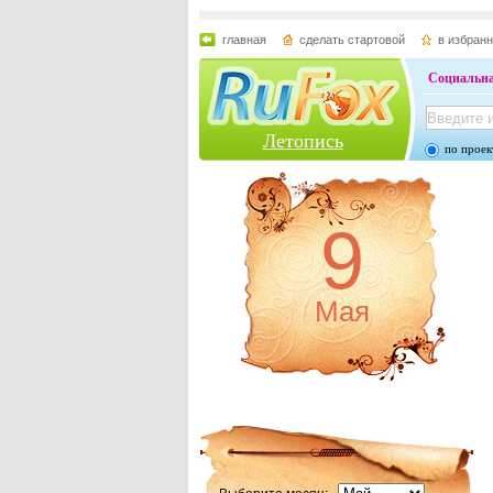
главная
сделать стартовой
в избран
Социальна
Летопись
по проек
9
Мая