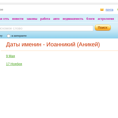
ное
почта
я сеть
новости
законы
работа
авто
недвижимость
блоги
астрология
ту
в интернете
Даты именин - Иоанникий (Аникей)
9 Мая
17 Ноября