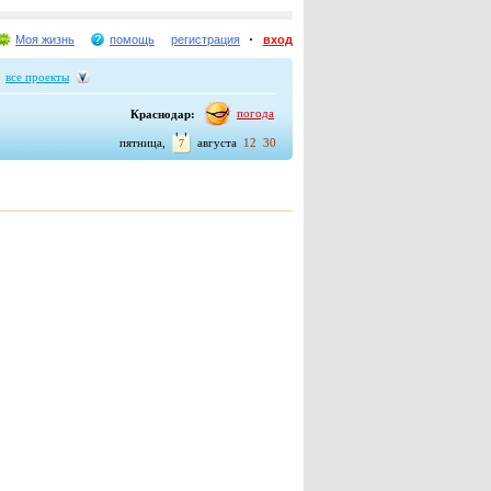
Моя жизнь
помощь
регистрация
вход
все проекты
погода
Краснодар:
пятница,
августа
12
30
7